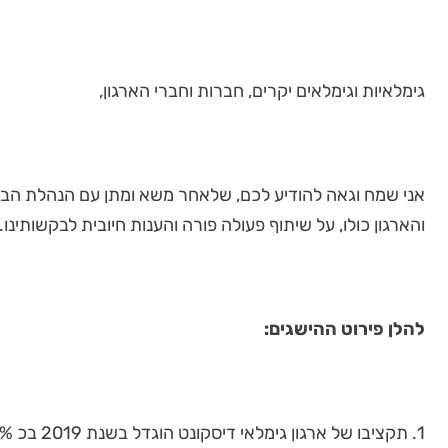
גימלאיות וגימלאים יקרים, חברות וחברי הארגון,
אני שמח וגאה להודיע לכם, שלאחר משא ומתן עם הנהלת הבנק
והארגון כולו, על שיתוף פעולה פורה והענות חיובית לבקשותינו.
להלן פירוט ההישגים:
1. תקציבו של ארגון גימלאי דיסקונט הוגדל בשנת 2019 בכ 90% - תוספת של עוד 350 ₪ על התקציב הראשוני שהיה 380 אלף ₪, ויהיה בסך 730 אלף ₪.