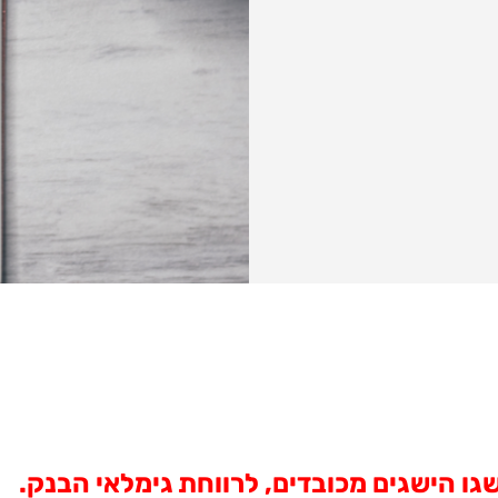
גו הישגים מכובדים, לרווחת גימלאי הבנק.