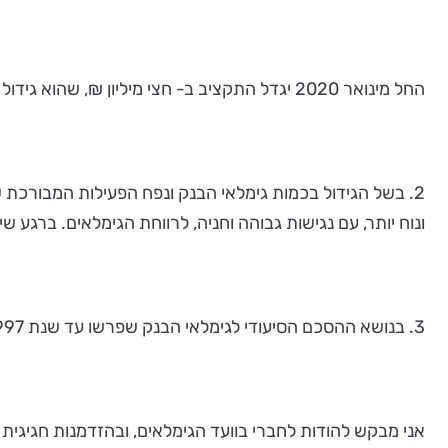
החל מינואר 2020 יגדל התקציב ב- חצי מיליון ₪, שהוא גידול של כ 130% על התקציב הראשוני של שנת 2019, ויעמוד על 880 אלף ₪.
2. בשל הגידול בכמות גימלאי הבנק ונפח הפעילות המבורכת ש
ונוח יותר, עם נגישות גבוהה וחניה, לרווחת הגימלאים. ברגע ש
3. בנושא ההסכם הסיעודי לגימלאי הבנק שפרשו עד שנת 1997, מסתמן הסכם עליו נודיע לכם בהקדם.
אני מבקש להודות לחברי בוועד הגימלאים, ובהזדמנות חגיגית 