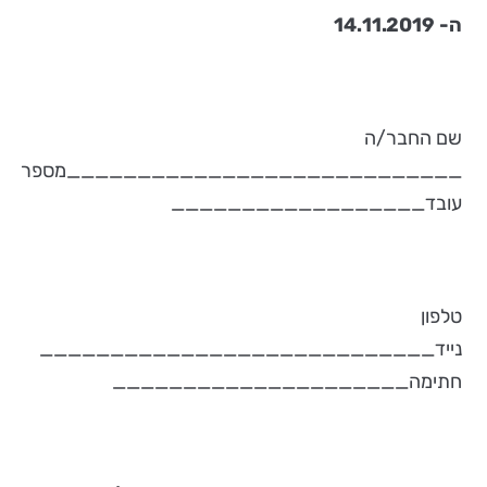
ה- 14.11.2019
שם החבר/ה
____________________________מספר
עובד__________________
טלפון
נייד____________________________
חתימה_____________________