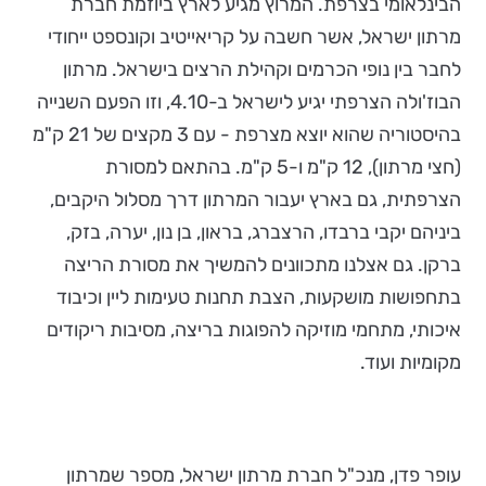
הבינלאומי בצרפת. המרוץ מגיע לארץ ביוזמת חברת
מרתון ישראל, אשר חשבה על קריאייטיב וקונספט ייחודי
לחבר בין נופי הכרמים וקהילת הרצים בישראל. מרתון
הבוז'ולה הצרפתי יגיע לישראל ב-4.10, וזו הפעם השנייה
בהיסטוריה שהוא יוצא מצרפת - עם 3 מקצים של 21 ק"מ
(חצי מרתון), 12 ק"מ ו-5 ק"מ. בהתאם למסורת
הצרפתית, גם בארץ יעבור המרתון דרך מסלול היקבים,
ביניהם יקבי ברבדו, הרצברג, בראון, בן נון, יערה, בזק,
ברקן. גם אצלנו מתכוונים להמשיך את מסורת הריצה
בתחפושות מושקעות, הצבת תחנות טעימות ליין וכיבוד
איכותי, מתחמי מוזיקה להפוגות בריצה, מסיבות ריקודים
מקומיות ועוד.
עופר פדן, מנכ"ל חברת מרתון ישראל, מספר שמרתון