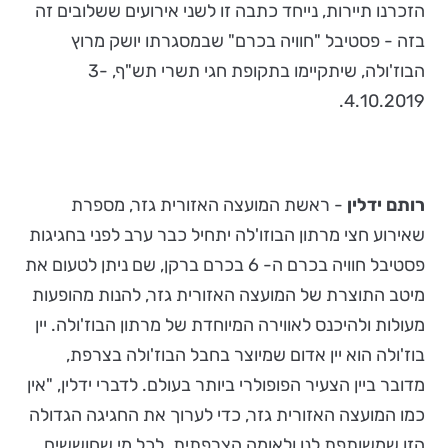
הזכרנו תיירות, נייחד כתבה זו לשני אירועים ששלובים זה
בזה - פסטיבל "חוויה בכרם" שבמסגרתו יושק מרוץ
הבוז'ולה, שיתקיימו בתקופת חגי תשרי תש"ף, 3-
4.10.2019.
רותם ידלין
- ראשת המועצה האזורית גזר, מספרת
שאירוע חצי מרתון הבוזו'לה יתחיל כבר ערב לפני בחגיגות
פסטיבל חוויה בכרם ה- 6 בכרם ברקן, שם ניתן לטעום את
מיטב התוצרת של המועצה האזורית גזר, להנות מהופעות
מעולות ולהיכנס לאווירה המיוחדת של מרתון הבוז'ולה. יין
בוז'ולה הוא יין אדום שמיוצר בחבל הבוז'ולה בצרפת,
מדובר ביין הצעיר הפופולרי ביותר בעולם. לדברי ידלין, "אין
כמו המועצה האזורית גזר, כדי לערוך את החגיגה הגדולה
הזו שמשותפת לנו ולאומה הצרפתית. לכל מי שחוששים