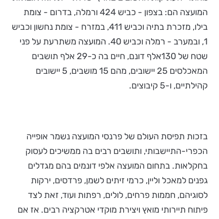
המועצה הם: בצפון - כביש 424 ורמלה, בדרום - צומת
בילו, מזכרת בתיה וכביש 411, במזרח - צומת נחשון וכביש
1, ובמערב - רמלה וכביש 40. המועצה משתרעת על פני
שטח של 130אלף דונם, חיים בה כ-29 אלף תושבים
המאכלסים 25 יישובים, מהם 15 מושבים, 5 יישובים
קהילתיים, ו-5 קיבוצים.
בזכות תפיסת העולם של פרנסי המועצה נשמר אופייה
הכפרי-התיישבותי, ותושבים רבים בה ממשיכים לעסוק
בחקלאות. בתחום המועצה אלפי דונמים בהם מגדלים
גפנים למאכל וליין, כרמי זיתים לשמן, פרדסים, ירקות
לסוגיהם, חממות פרחים, לולים, רפתות ועוד, זאת לצד
פיתוח תיירותי מואץ ויצירת מוקדי אטרקציה רבים. אז אם