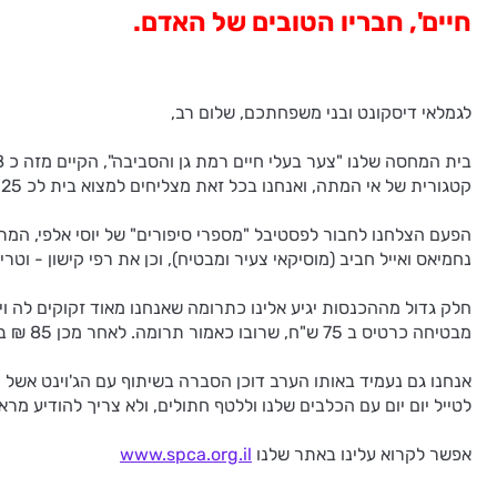
חיים', חבריו הטובים של האדם.
לגמלאי דיסקונט ובני משפחתכם, שלום רב,
קטגורית של אי המתה, ואנחנו בכל זאת מצליחים למצוא בית לכ 25 חיות בחודש עקב פעילות נמרצת.
הפעם הצלחנו לחבור לפסטיבל "מספרי סיפורים" של יוסי אלפי, המתק
נחמיאס ואייל חביב (מוסיקאי צעיר ומבטיח), וכן את רפי קישון - ו
מבטיחה כרטיס ב 75 ש"ח, שרובו כאמור תרומה. לאחר מכן 85 ₪ בקופת הפסטיבל 03-5730661 .
אנחנו גם נעמיד באותו הערב דוכן הסברה בשיתוף עם הג'וינט אשל 
לטייל יום יום עם הכלבים שלנו וללטף חתולים, ולא צריך להודיע מרא
אפשר לקרוא עלינו באתר שלנו
www.spca.org.il