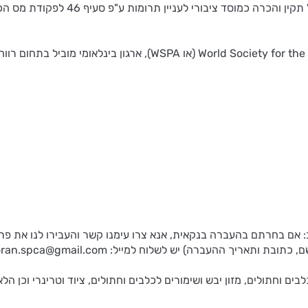
צער בעלי חיים רמת גן והסביבה מתנהלת
שבון הבנק (בנק הפועלים, סניף 641, מ"ח 66252). חשוב: אם בחרתם בהעברה בנקאית, אנא צרו עימ
יך ההעברה) יש לשלוח למייל: moran.spca@gmail.com
ם וחתולים, מזון יבש ושימורים לכלבים וחתולים, ציוד וטרינרי וכן הלא