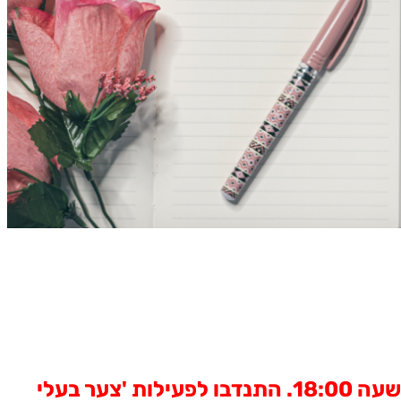
שועל אריה וחמור יצאו לציד.. מופע התרמה במסגרת 'פסטיבל מספרי סיפורים' ב- 2.10 בשעה 18:00. התנדבו לפעילות 'צער בעלי