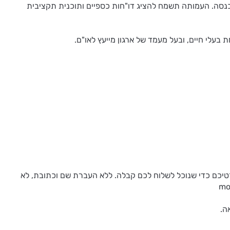
 כחוק, ובעלת אישור ניהול תקין והכרה כמוסד ציבורי לעניין תרומות ע"פ סעיף 46 לפקודת מס הכנסה. העמותה תשמח להציג דו"חות כספיים ותוכנית תקציבית
נו קשר והעבירו לנו את פרטיכם כדי שנוכל לשלוח לכם קבלה. ללא העברת שם וכתובת, לא
ה.