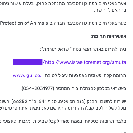
בהתאם לדרישה.
צער בעלי חיים רמת גן והסביבה חברה ב-World Society for the Protection of Animals (או WSPA), ארגון בינלאומי מוביל בתחום רווחת בעלי חיים, ובעל מעמד של ארגון מייעץ לאו"ם.
אפשרויות תרומה:
ניתן לתרום באתר המאובטח "ישראל תורמת":
http://www.israeltoremet.org/amuta/█████████
תרומה קלה ופשוטה באמצעות עיגול לטובה
www.igul.co.il
באשראי בטלפון למנהלת בית המחסה (054-2031977);
ישירות לח
נוכל לשלוח לכם קבלה והתרומה תירשם כאנונימית. את הפרטים (שם, כתובת ותאר
מלבד תרומות כספיות, נשמח מאוד לקבל שמיכות ומגבות, צעצועי כלבי