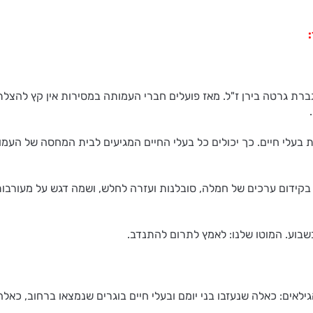
בעלי חיים רמת גן והסביבה נוסדה בשנת 1944 בידי הגברת גרטה בירן ז"ל. מאז פועלים חברי העמות
בעלי חיים. כך יכולים כל בעלי החיים המגיעים לבית המחסה של העמו
ידום ערכים של חמלה, סובלנות ועזרה לחלש, ושמה דגש על מעורבות ק
 בשבוע. המוטו שלנו: לאמץ לתרום להתנדב.
לאים: כאלה שנעזבו בני יומם ובעלי חיים בוגרים שנמצאו ברחוב, כאל