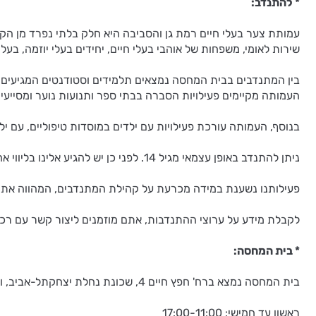
* להתנדב:
עמותת צער בעלי חיים רמת גן והסביבה היא חלק בלתי נפרד מן הקהי
שירות לאומי, משפחות של אוהבי בעלי חיים, יחידים בעלי יוזמה, בעל
בין המתנדבים בבית המחסה נמצאים תלמידים וסטודנטים המגיעים אל
העמותה מקיימים פעילויות הסברה בבתי ספר ותנועות נוער ומסייעי
בנוסף, העמותה עורכת פעילויות עם ילדים במוסדות טיפוליים, עם יל
ניתן להתנדב באופן עצמאי מגיל 14. לפני כן יש להגיע אלינו בליווי אחד ההורים.
פעילותנו נשענת במידה מכרעת על קהילת המתנדבים, המהווה את לב
לקבלת מידע על ערוצי ההתנדבות, אתם מוזמנים ליצור קשר עם רכזת המתנדבי
* בית המחסה:
בית המחסה נמצא ברח' חפץ חיים 4, שכונת נחלת יצחקתל-אביב, ופתוח שבעה ימים בשבוע:
ראשון עד חמישי: 17:00-11:00