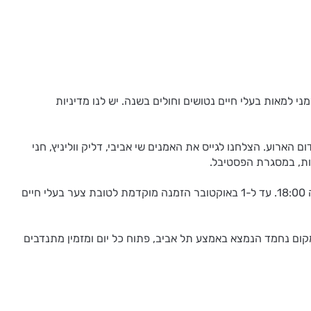
 נחלת יצחק), ומהווה מקלט זמני למאות בעלי חיים נטושים וחולים בשנה. יש לנו מדיניות
ארוע. הצלחנו לגייס את האמנים שי אביבי, דליק ווליניץ, חני
יות, במסגרת הפסטיבל.
חלק גדול מההכנסות יגיע אלינו כתרומה שאנחנו מאוד זקוקים לה ויסייעו לאימוץ יותר ויותר בעלי חיים. המופע מתקיים ב 2 לאוקטובר בשעה 18:00. עד ל-1 באוקטובר הזמנה מוקדמת לטובת צער בעלי חיים
מקום נחמד הנמצא באמצע תל אביב, פתוח כל יום ומזמין מתנדבים