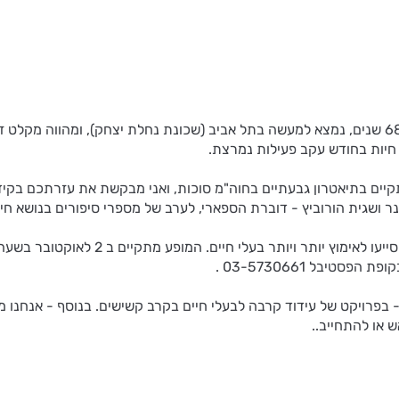
בית המחסה שלנו "צער בעלי חיים רמת גן והסביבה", הקיים מזה כ 68 שנים, נמצא למעשה בתל אביב (שכונת
יים בתיאטרון גבעתיים בחוה"מ סוכות, ואני מבקשת את עזרתכם בקידום ה
טרינר ושגית הורוביץ - דוברת הספארי, לערב של מספרי סיפורים בנושא ח
- בפרויקט של עידוד קרבה לבעלי חיים בקרב קשישים. בנוסף - אנחנו 
ש או להתחייב..