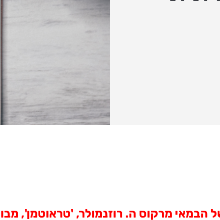
של הבמאי
מרקוס ה. רוזנמולר
, 'טראוטמן',
מבוס