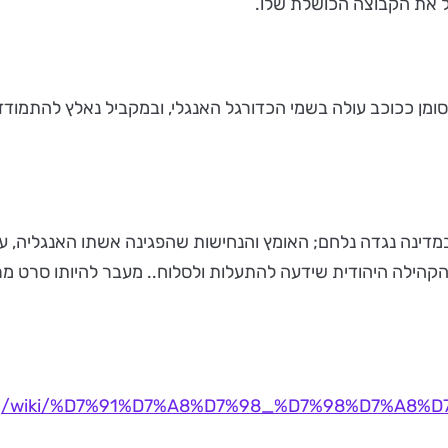
יל את הקבוצה הכושלת שלו.
מן ככוכב עולה בשמי הכדורגל האנגלי, ובמקביל נאלץ להתמוד
ל במדינה נגדה נלחם; האומץ והנחישות שהפגינה אשתו האנגליה,
קהילה היהודית שידעה להתעלות ולסלוח.. מעבר להיותו סרט מרת
ia.org/wiki/%D7%91%D7%A8%D7%98_%D7%98%D7%A