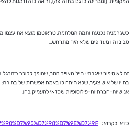
המקומית, (ומבחינה בו גם בתו היפה), ורואה בו הזדמנות להצ
כשגרמניה נכנעת ותמה המלחמה, טראוטמן מוצא את עצמו מסו
סביבו היו מעדיפים שלא היה מתרחש…
זה לא סיפור שיגרתי: חייל האוייב המר, שהופך לכוכב כדורג
בחייו של איש צעיר, שלא היתה לו באמת אפשרות של בחירה; ה
אנושיות-חברתיות-פילוסופיות שכדאי להעמיק בהן.
כדאי לקרוא:
8%D7%90%D7%95%D7%98%D7%9E%D7%9F