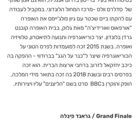
בסיסה הוא בעיר ברייטון בדרום אנגליה, הוא גם אמן שותף
של סדלרס וולס -מרכז המחול הלונדוני. במקביל לעבודה
עם להקתו ביים שכטר עם גיון פולג'יימס את האופרה
"אורפאוס ואורידיצ'ה" מאת גלוק, בבית האופרה קובנט
גרדן בלונדון. יצר כוריאוגרפיה ותנועה לתיאטרון, טלוויזיה
ואופרה. בשנת 2015 זכה למועמדות לפרס הטוני על
הכוריאוגרפיה שיצר ל"כנר על הגג" בברודווי - ההפקה בה
כיכב יחזקאל לזרוב ברחבי ארצות הברית. הוא זכה
בפרסים רבים ובשנת 2018 בה זכה בתואר מידי המלכה,
הופק והוקרן בBBC סרט בשם "הליצנים" עליו ויצירותיו.
Grand Finale
/ גראנד פינלה