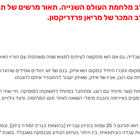
ב מלחמת העולם השנייה. תאור מרשים של תק
ב המכר של מריאן פרדריקסון.
ל שבדיה, גם אם הוא מתקשה לעיתים למצוא שפה משותפת עם הוריו האיכרי
קומו וחברו היחיד במקום הוא איזק, בנם של זוג יהודים אמידים שהיג
ת עם רובן, אביו של איזק, שאיזק יעבור להתגורר איתם להגנתו.
 מפתח קשר מיוחד עם רובן, ומתחבר במיוחד לתשוקתו למוסיקה. חיי שת
מטים באירופה והבנת מימדי השואה לאחר תום המלחמה, ולצד גילויים 
ספרה של מריאן פרדריקסון "סימון והאלונים" יצא לאור בשנת 1985. הוא תורגם ל 25 שפות 
ית, בין היתר בעיתון הנודע סבנסקה טאגבלד. בשנת 2007 הלכה לעולמה והיא בת 80.