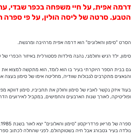
דרמה אפית, על חיי משפחה בכפר שבדי, ער
הטבע. סרטה של ליסה הולין, על פי ספרה ר
הסרט "סימון והאלונים" הוא דרמה אפית מרהיבה ומרגשת.
סימון, ילד רגיש וחולמני, נהנה מילדות פסטורלית באיזור הכפרי ש
גם בבית הספר היוקרתי בעיר בו הוא לומד, הוא מתקשה למצוא את מ
והנאצים מתקרבים לגבולות שוודיה, מחליטה אימו של סימון בעצה אח
בעוד איזק נקשר לאביו של סימון וחולק את תחביביו, סימון דווקא
ופוליטיקה, לאורך שנות הארבעים והחמישים, במקביל לאירועים הדר
נולדה בעיר גטבורג אבל חיה בשטוקהולם. לפני שהחלה לכתוב ספרות עבדה כעיתונא