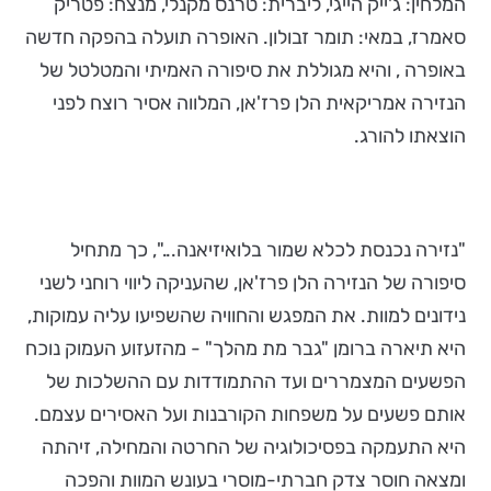
המלחין: ג'ייק הייגי, ליברית: טרנס מקנלי, מנצח: פטריק
סאמרז, במאי: תומר זבולון. האופרה תועלה בהפקה חדשה
באופרה , והיא מגוללת את סיפורה האמיתי והמטלטל של
הנזירה אמריקאית הלן פרז'אן, המלווה אסיר רוצח לפני
הוצאתו להורג.
"נזירה נכנסת לכלא שמור בלואיזיאנה...", כך מתחיל
סיפורה של הנזירה הלן פרז'אן, שהעניקה ליווי רוחני לשני
נידונים למוות. את המפגש והחוויה שהשפיעו עליה עמוקות,
היא תיארה ברומן "גבר מת מהלך" - מהזעזוע העמוק נוכח
הפשעים המצמררים ועד ההתמודדות עם ההשלכות של
אותם פשעים על משפחות הקורבנות ועל האסירים עצמם.
היא התעמקה בפסיכולוגיה של החרטה והמחילה, זיהתה
ומצאה חוסר צדק חברתי-מוסרי בעונש המוות והפכה