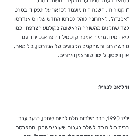
לסזאר פעם נוספת על תפקיד המשנה בסרט
"ויקטוריה". השנה היה מועמד לסזאר על תפקידו בסרט
"אמנדה". לאחרונה לוהק לסרטו החדש של ווס אנדרסון
לצד שחקנים מהשורה הראשונה בקולנוע הצרפתי, כמו
ליאה סידו, מתייה אמלריק וססיל דה פראנס יחד עם
סירשה רונן והשחקנים הקבועים של אנדרסון, ביל מארי,
אוון ווילסון, ג'ייסון שוורצמן ואחרים.
וויליאם לבגיל
:
יליד 1990, כבר מילדות חלם להיות שחקן, כנער עבד
בבית חולים כדי לשלם בעבור שיעורי משחק. התפרסם