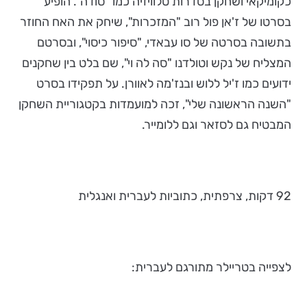
כקומיקאי ושחקן בסדרות טלוויזיה כמו "סודה". הופיע
בסרטו של ז'אן פול רוב "המזכרות", שיחק את האח החוזר
בתשובה בסרטה של סו עבאדי, "סיפור כיסוי", ובסרטם
המצליח של נקש וטולדנו "סה לה וי", שם בלט בין שחקנים
ידועים כמו ז'יל ללוש ובנז'מה לאוורן. על תפקידו בסרט
"השנה הראשונה שלי", זכה למועמדות בקטגוריית השחקן
המבטיח גם לסזאר וגם ללומייר.
92 דקות, צרפתית, כתוביות לעברית ואנגלית
לצפייה בטריילר מתורגם לעברית: