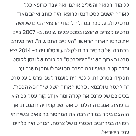
ללימודי רפואה והשלים אותם, ואף עבד כרופא כללי.
לאורך השנים כסטודנט וכרופא, היה כותב ואהב מאוד
סרטי קולנוע. כבר במהלך לימודי הרפואה ביים שלושה
סרטים קצרים שהוצגו בפסטיבלים שונים. ב- 2007 ביים
את סרטו הארוך הראשון "העיניים החבושות". היה מעורב
בכתבה של סרטים רבים לקולנוע ולטלוויזיה ב- 2014 יצא
סרטו הארוך השני "היפוקרטס" בכיכובם של ונסן לקוסט
ורדה קטב, שאף זכה בפרס הסזאר לשחקן משנה על
תפקידו בסרט זה. לילטי היה מועמד לשני פרסים על סרט
זה לתסריט ולבמאי. סרטו הארוך השלישי "רופא הכפר",
בכיכובם של פרנסואה קלוזה ומריאן דניקור, עסק גם הוא
ברפואה. אמנם היה לסרט אופי של קומדיה רומנטית, אך
הוא גם ביקר במידה רבה את המחסור ברופאים ובשירותי
רפואה במרחבים הכפריים של צרפת. הסרט היה ללהיט
ענק בישראל.