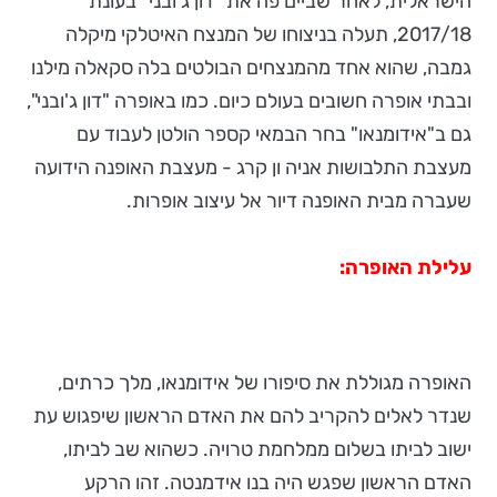
הישראלית, לאחר שביים פה את "דון ג'ובני" בעונת
2017/18, תעלה בניצוחו של המנצח האיטלקי מיקלה
גמבה, שהוא אחד מהמנצחים הבולטים בלה סקאלה מילנו
ובבתי אופרה חשובים בעולם כיום. כמו באופרה "דון ג'ובני",
גם ב"אידומנאו" בחר הבמאי קספר הולטן לעבוד עם
מעצבת התלבושות אניה ון קרג - מעצבת האופנה הידועה
שעברה מבית האופנה דיור אל עיצוב אופרות.
עלילת האופרה:
האופרה מגוללת את סיפורו של אידומנאו, מלך כרתים,
שנדר לאלים להקריב להם את האדם הראשון שיפגוש עת
ישוב לביתו בשלום ממלחמת טרויה. כשהוא שב לביתו,
האדם הראשון שפגש היה בנו אידמנטה. זהו הרקע