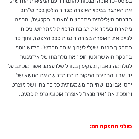
בפוסט-טראומה ומנסות להתמודד עם המציאות החדשה.
את האתגר בבימוי האופרה מגדיר הולטן בכך ש"רוב
הדרמה העלילתית מתרחשת 'מאחורי הקלעים', והבמה
מתארת בעיקר את תגובת הדמויות למתרחש. ניסיתי
לביים את האופרה בצורה דינמית ככל האפשר, ותוך כדי
התהליך הבנתי שעלי לערוך אותה מחדש". חידוש נוסף
בהפקה הוא שהולטן הופך את מלחמתו של אידמנטה
למלחמה באביו, ובעקיפין בגורל שלו עצמו, אשר מוכתב על
ידי אביו. הבחירה המקורית הזו מדגישה את הנושא של
יחסי אב ובנו, שהייתה משמעותית כל כך בחייו של מוצרט,
והופכת את "אידומנאו" לאופרה אוטוביוגרפית כמעט.
סולני ההפקה הם: