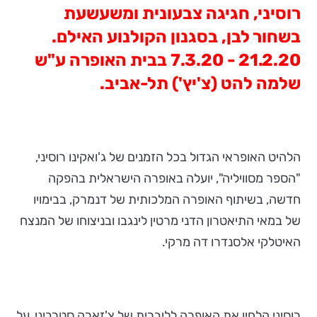
רוסיני, חגיגה צבעונית ומשעשעת
בשחור לבן, בסגנון הקולנוע האילם.
21.2.20 - 7.3.20 בבית האופרה ע"ש
שלמה להט (צ'יץ') תל-אביב.
הלהיט האופראי הגדול בכל הזמנים של ג'ואקינו רוסיני,
"הספר מסוויליה", יועלה באופרה הישראלית בהפקה
חדשה, בשיתוף האופרה המלכותית של דנמרק, בבימויו
של במאי התיאטרון הדני מרטין לינגבו ובניצוחו של המנצח
האיטלקי אלסנדרו דה מרקי.
רוסיני הלחין את האופרה לליברית של צ'זארה סטרביני, על