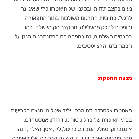
נעים בקצב תזזיתי ובסגנון של תיאטרון פיזי שאינו נח
לרגע". כתוביות התרגום משולבות בתוך התפאורה
והופכות לחלק מהעלילה ומהקצב הקומי שלה. כמו
בסרטים האילמים, גם בהפקה הזו הפסנתרנית תנגן על
הבמה בזמן הרצ'יטטיבים.
מנצח ההפקה:
מאסטרו אלסנדרו דה מרקי, יליד איטליה. מנצח בקביעות
בבתי האופרה של ברלין, טורינו, דרזדן, אמסטרדם,
אינסברוק, נפולי, המבורג, בריסל, ליון, אסן, האלה, וינה,
פרג, פירנצה, אוסלו ועוד. זו הופעת הבכורה שלו באופרה