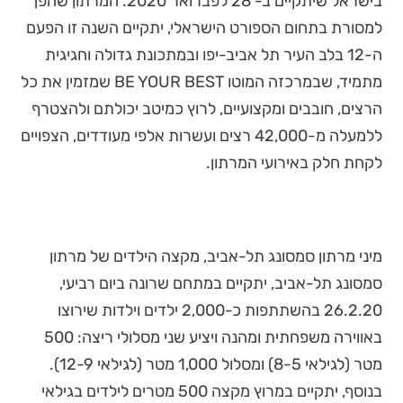
בישראל שיתקיים ב- 28 לפברואר 2020. המרתון שהפך
למסורת בתחום הספורט הישראלי, יתקיים השנה זו הפעם
ה-12 בלב העיר תל אביב-יפו ובמתכונת גדולה וחגיגית
מתמיד, שבמרכזה המוטו BE YOUR BEST שמזמין את כל
הרצים, חובבים ומקצועיים, לרוץ כמיטב יכולתם ולהצטרף
ללמעלה מ-42,000 רצים ועשרות אלפי מעודדים, הצפויים
לקחת חלק באירועי המרתון.
מיני מרתון סמסונג תל-אביב, מקצה הילדים של מרתון
סמסונג תל-אביב, יתקיים במתחם שרונה ביום רביעי,
26.2.20 בהשתתפות כ-2,000 ילדים וילדות שירוצו
באווירה משפחתית ומהנה ויציע שני מסלולי ריצה: 500
מטר (לגילאי 8-5) ומסלול 1,000 מטר (לגילאי 12-9).
בנוסף, יתקיים במרוץ מקצה 500 מטרים לילדים בגילאי