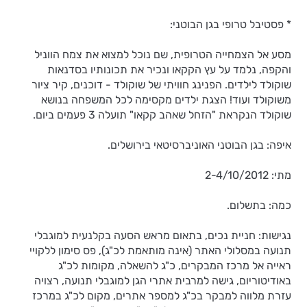
* פסטיבל טרופי בגן הבוטני:
מסע אל הצמחייה הטרופית, שם נוכל למצוא את צמח הווניל
והקפה, נלמד על עץ הקקאו ונכיר את תכונותיו בסדנאות
שוקולד לילדים. הפנינג חוויתי של שוקולד - דוכנים, קיר ציור
משוקולד ועוד! הצגת ילדים מקסימה לכל המשפחה בנושא
שוקולד הנקראת "הזחל שאהב קקאו" תועלה 3 פעמים ביום.
איפה: בגן הבוטני האוניברסיטאי בירושלים.
מתי: 2-4/10/2012
כמה: בתשלום.
נגישות: חניית נכים, בתאום מראש הסעה בקלנעית למוגבלי
תנועה במסלולי האתר (אינה מותאמת לכ"ג), פס סימון ללקויי
ראייה אל מרכז המבקרים, כ"ג להשאלה, מקומות לכ"ג
באודיטוריום, גישה למרבית אתרי הגן למוגבלי תנועה, רצויה
עזרת מלווה למבקר בכ"ג למספר אתרים, מקום לכ"ג במרכז