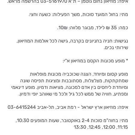
איפה: מוזיאון נחום גוטמן – ת"א 03-5161970 בהרשמה מראש.
מתי: בחול המועד סוכות, משך הפעילות: כשעה וחצי.
כמה: 35 ₪ לילד, מבוגר מלווה: 10₪.
נגישות: חניה בחניונים בקרבה, גישה לכל אולמות המוזיאון,
שירותי נכים.
* מופע מכונות הקסם במוזיאון א"י:
מופע קסום ומיוחד, הצגה שכוכביה מכונות מופלאות
שמתקתקות, מצלצלות, מסתובבות ומציגות תפיסה שונה
ומיוחדת ליחסים בין אדם למכונה, מציאות ודמיון. מופע דינאמי
ומפתיע, חוויה של ממש לכל גיל ולכל מי שאוהב יופי ודמיון.
איפה: מוזיאון ארץ ישראל - רמת אביב, תל-אביב 03-6415244
מתי: בחוה"מ סוכות 2-4 באוקטובר, שעות המופעים 10:30,
11:15, 12:00, 12:45, 13:30