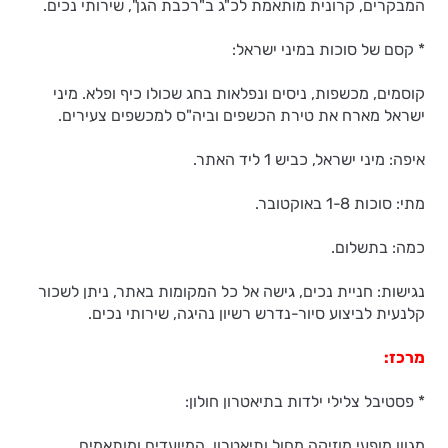
המבקרים, קרונית מותאמת לכ"ג ב"רכבת הגן", שירותי נכים.
* קסם של סוכות במיני ישראל:
קוסמים, מכשפות, ניסים ונפלאות בחג שכולו כיף ופלא. מיני
ישראל מארח את טירת הכשפים וביה"ס למכשפים צעירים.
איפה: מיני ישראל, כביש 1 ליד האתר.
מתי: סוכות 1-8 באוקטובר.
כמה: בתשלום.
נגישות: חניית נכים, גישה אל כל המקומות באתר, ניתן לשכור
קלנעית לביצוע סיור-נדרש רשיון נהיגה, שירותי נכים.
מרכז:
* פסטיבל צלילי ילדות בתיאטרון חולון:
מגוון מופעי מוזיקה מחול ותיאטרון, המיועדים ומותאמים