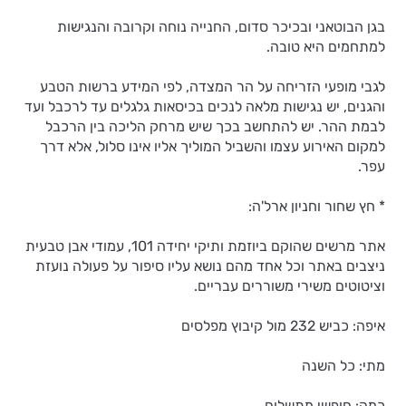
בגן הבוטאני ובכיכר סדום, החנייה נוחה וקרובה והנגישות
למתחמים היא טובה.
לגבי מופעי הזריחה על הר המצדה, לפי המידע ברשות הטבע
והגנים, יש נגישות מלאה לנכים בכיסאות גלגלים עד לרכבל ועד
לבמת ההר. יש להתחשב בכך שיש מרחק הליכה בין הרכבל
למקום האירוע עצמו והשביל המוליך אליו אינו סלול, אלא דרך
עפר.
* חץ שחור וחניון ארל'ה:
אתר מרשים שהוקם ביוזמת ותיקי יחידה 101, עמודי אבן טבעית
ניצבים באתר וכל אחד מהם נושא עליו סיפור על פעולה נועזת
וציטוטים משירי משוררים עבריים.
איפה: כביש 232 מול קיבוץ מפלסים
מתי: כל השנה
כמה: חופשי מתשלום