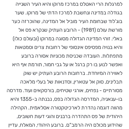
למרגלות הרי האטלס במרכז מרוקו והיא העיר השנייה
בגודלה במדינה ונחשבת למרכז הדתי של מרוקו. שער
בוג'לוד שבחומת העיר מוביל אל המדינה, שהוכרזה כער
מורשת עולם (1981) - הרובע העתיק שנקרא פס אל
באלי. זוהי המדינה הגדולה מסוגה במרוקו (ובעולם כולו)
והיא בנויה מפסיפס אינסופי של רחובות צרים וסמטאות
מתפתלות. העובדה שכניסת מכוניות אסורה ברובע
ואפשר לנוע בו רק ברגל או על גבי חמור, תורמת אף היא
לאווירה המיוחדת. ברחובות הרובע העתיק יש שוק
תבלינים, סוק אל עטארין, וסדנאות של בעלי מלאכה
מסורתיים - נפחים, אורגי שטיחים, בורסקאים ועוד. מדרסה
בו-ענאניה, המדרסה הגדולה בפס, נבנתה ב-1355 והיא
מהווה דוגמה נהדרת לארכיטקטורה אסלאמית. הקהילה
היהודית של פס התהדרה ברבנים והוגי דעות חשובים,
שהידוע מכולם היה הרמב"ם. ברובע היהודי, המאלח, עדיין