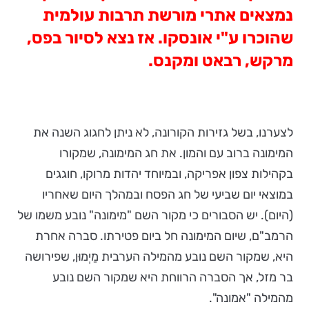
נמצאים אתרי מורשת תרבות עולמית
שהוכרו ע"י אונסקו. אז נצא לסיור בפס,
מרקש, רבאט ומקנס.
לצערנו, בשל גזירות הקורונה, לא ניתן לחגוג השנה את
המימונה ברוב עם והמון. את חג המימונה, שמקורו
בקהילות צפון אפריקה, ובמיוחד יהדות מרוקו, חוגגים
במוצאי יום שביעי של חג הפסח ובמהלך היום שאחריו
(היום). יש הסבורים כי מקור השם "מימונה" נובע משמו של
הרמב"ם, שיום המימונה חל ביום פטירתו. סברה אחרת
היא, שמקור השם נובע מהמילה הערבית מַיְמוּן, שפירושה
בר מזל, אך הסברה הרווחת היא שמקור השם נובע
מהמילה "אמונה".