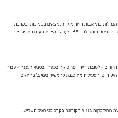
הנהלות בתי אבות ודיור מוגן, הנמצאים בסמיכות ובקרבת
מקום לסניפי רשת טיב טעם. הפעילות תחל בשלושה סניפים מובילים, החל מיום שני ה- 18 למאי, בין השעות 8:00 ל 9:00 בבוקר. הכניסה תותר לבני 65 ומעלה בהצגת תעודת תושב או
נהלת ודיירי הדיור המוגן: בטיב טעם סניף רמת החייל - לטובת דיירי "עד 120", בסניף קניון דרורים - לטובת דיירי "פרוטיאה בכפר", בסניף רעננה - עבור
 בונבוניירת לב מתנה ללקוחות הוותיקים שיבצעו קניה מעל 199 ₪ בזמני הפעילות היעודיים. הפעילות מתוכננת להמשיך בימי ב' בהתאם
ת ההידבקות בנגיף הקורונה בקרב בני הגיל השלישי,