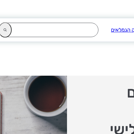
ם
ישי