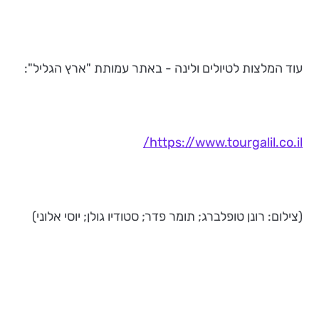
עוד המלצות לטיולים ולינה - באתר עמותת "ארץ הגליל":
https://www.tourgalil.co.il/
(צילום: רונן טופלברג; תומר פדר; סטודיו גולן; יוסי אלוני)