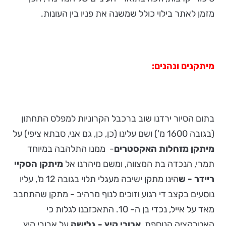
מזמן לאתר בילוי כולל שמשנה את פניו בין העונות.
מיתקנים ונהנים:
בתום הסיור ירדנו שוב ברכבל הקרוניות למפלס התחתון
(בגובה 1600 מ') ושם עלינו (כן, כן, גם אני, סבתא ציפי) על
מיתקן
מזחלות האקסטרים
- ממנו התלהבה במיוחד
תמרי, הנכדה בת המצווה, ומשם מיהרנו אל
מיתקן
הסקיי
ריידר - ש
הינו מתקן ישיבה מעגלי תלוי בגובה 12 מ', עליו
נוסעים בקצב די רגוע וזוכים לנוף מרהיב - מתקן שהתחבב
מאד על אייל, נכדי בן ה- 10. התאכזבנו לגלות כי
האטרקציה הנוספת,
אבובי קיץ - גלישה
על אבובי קיץ