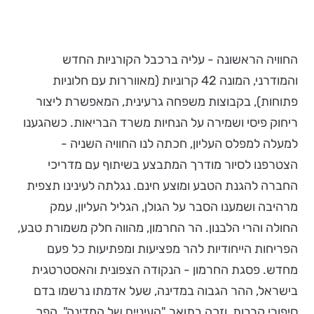
החוויה הראשונה - עליה ברכבל הקורניות החדש
והמודרני, המונה 42 קרוניות (מאווררות עם חלוניות
פתוחות), בקבוצות משפחה גרעינית, המאפשרת ליצור
ריחוק פיסי ושמירה על הנחיות משרד הבריאות. כשהגענו
למעלה למפלס העליון, חכתה לנו החוויה השניה -
הצטרפנו לסיור מודרך המתבצע בשיתוף עם מדריכי
החברה להגנת הטבע ומוצע חינם. נגלתה לעינינו תצפית
מרהיבה ושמענו הסבר על הגולן, הגליל העליון, עמק
החולה והרי הלבנון. הר החרמון, מהווה חלק משמורת טבע,
הפריחות הייחודיות להר מפציעות ומפתיעות כל פעם
מחדש. פסגת החרמון - הנקודה הצפונית והאסטרטגית
בישראל, ההר הגבוה במדינה, שעל אדמתו נרשמו בדם
סיפורי קרבות, וזכה בתואר "העיניים של המדינה", הפך