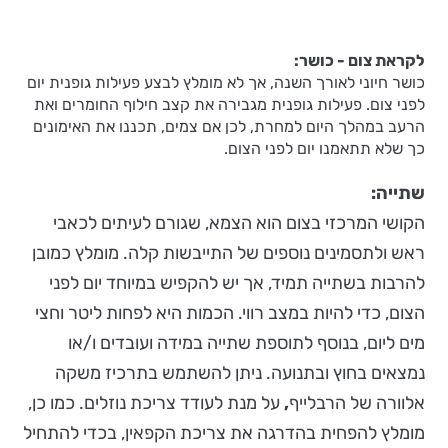
לקראת צום - כושר:
כושר חיוני לאורך השנה, אך לא מומלץ לבצע פעילות גופנית יום
לפני צום. פעילות גופנית מגבירה את קצב חילוף החומרים ואת
הרעב במהלך היום למחרת, לכן אם צמים, תכננו את האימונים
כך שלא תתאמנו יום לפני הצום.
שתייה:
הקושי המרכזי בצום הוא הצמא, שגורם לעיתים לכאבי
ראש ולתסמינים נוספים של התייבשות קלה. מומלץ כמובן
להרבות בשתייה תמיד, אך יש להקפיש במיוחד יום לפני
הצום, כדי להיות במצב רווי. הכמות היא לפחות ליטר וחצי
מים ליום, בנוסף לתוספת שתייה במידה ועובדים ו/או
נמצאים בחוץ ובתנועה. ניתן להשתמש בתרכיז משקה
אלוורה של הרבלייף
,
על מנת לעודד צריכת נוזלים. כמו כן,
מומלץ להפחית בהדרגה את צריכת הקפאין, בכדי להתחיל