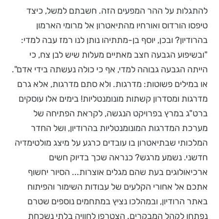
להתגלות על ההר המפעים הזה. חשבתם למשל, כיצד
טיפסו הורדוס ואורחיו מהתיאטרון אל מרומי הארמון
בהרודיון? ובכן, יוסף בן-מתתיהו נותן לנו רמז עבה למדי:
"ובשיפוע הגבעה חצב מאתיים מעלות שיש לבן צח, כי
הייתה הגבעה גבוהה למדי, אף כי כולה נעשתה בידי אדם".
או במילים פשוטות: מדרגות. ולא סתם מדרגות, אלא גרם
מדרגות ומסדרון קשתות מונומנטליות! בימים אלו עוסקים
ברט"ג במרץ בפרויקט הנגשה, לקראת הפתיחה של
מערכת המדרגות המונומנטליות בהרודיון, ושל החדר
המלכותי שבתיאטרון בו עובדים כרגע על מיצג מולטימדיה
חדשני. נשמע מרגש? כנראה שכך בדיוק חשים
ארכיאולוגים בעת שהם מגלים אוצרות... הסיור יחשוף
אתכם אל אחורי הקלעים של עבודות השימור והפיתוח
באתר הרודיון, ובמהלכו נציץ במתחמים נוספים שטרם
נפתחו לקהל המבקרים. הצטרפו לחוויה בלתי נשכחת