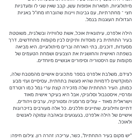
מיתולוגיות, חמארות אפופות עשן, קבב שאין שני לו ומעדניות
חצי ־ מחתרתיות, עם גבינות ויינות שהוברחו מחו“ל באניות
הגדולות העוגנות בנמל.
הילה אלפרט, עיתונאית אוכל, אשת טלוויזיה ובשלנית, משוטטת
בעיר התחתית בין מוסדות ותיקים לבין מקומות מתחדשים, דרך
מסעדות, דוכנים, בתי הארחה וברים מיתולוגיים. היא מביאה
בשפתה האישית והחושנית את הצבעים ושמחת הטעמים של
מקומות עם היסטוריה וסיפורים אנושיים מיוחדים.
לצידם, משלבת אלפרט בספר מתכונים אישיים מהמטבח שלה,
המוקדשים לדמויות שהיא פוגשת בתחתית, עסיסיים ועזי מבע
כמותן. העיר התחתית שלה מזכירה קצת ערי נמל כמו רוטרדם
ומרסיי, איסטנבול וסלוניקי, אבל היא בעיקר אישית מאוד
וישראלית מאוד - עולים מרומניה ומטורקיה, ערבים ויהודים,
דתיים וחילונים, שתיינים וזללנים. כל אלה מעורבים בזיכרונות
אישיים של הילה אלפרט, בגעגועים ובאהבה עמוקה לאנשים
ולאוכל.
"יש מקום בעיר התחתית", כשר, עריכה: זהרה רון. צילום חיפה: