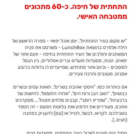
התחתית של חיפה. כ-60 מתכונים
ממטבחה האישי.
"יש מקום בעיר התחתית", יומן אוכל יפואי - ספרה הראשון של
הילה אלפרט בהוצאת LunchBox - משרטט את פניה
המשתנים והולכים של העיר התחתית בחיפה - פעם אזור של
ימאים, זונות, מסעדות פועלים וברים אפלוליים, בין הנמל
למוסכים - וכיום אזור מתחדש, שמייעדים לו גדולות כרובע
אמנים, מעצבים והרבה צעירים.
אם כותרות כמו: "וויסקי ואהבת בשרים", תאוות עטים ובשרים
כבושים", "האב הבן ורוח הים", "אלוהי החומוס", לחישות של
ברבוניות", "שפריץ רומני", קבבים מלחים וזונות"... מסקרנים
אתכם, מעוררים את הדמיון ואת בלוטות הטעם - זה הספר
בשבילכם. לקרוא, לבשל, לטייל או (וגם) להעניק במתנה
(חגים..).
תמיד היה מעניין לאכול בעיר התחתית. מסעדות דגים