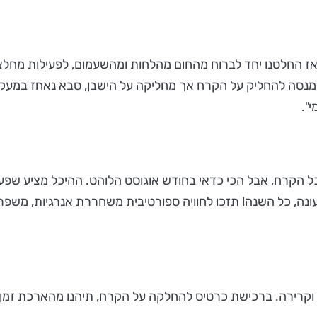
 מנסה להחליק על הקרח אך מחליקה על הישבן, סבא נאחז במעק
י".
היכל הקרח, אבל הכי כדאי בחודש אוגוסט הלוהט. ההיכל מציע שפע ש
ה, כל השנה! תזכו לחוויה ספורטיבית משחררת אנרגיות, משפרת
שת כרטיס להחלקה על הקרח, תיהנו מהארכת זמן - במקום 45 דקות תקבלו 90 ד