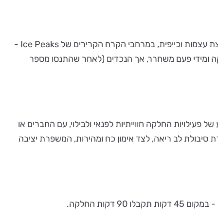
מה עושים עם הנכדים בקיץ הבלתי נגמר הזה, בצל הקורונה? אז החלטנו יחד לברוח מהחום מהלחות ומהשעמום, לפעילות מחלצת עצמות וכייפית, במרחבי הקרח הקרירים של Ice Peaks -
ה ומידי פעם משחרר, אך הנכדים (לאחר שהתנסו מספר
ל פעילויות החלקה חווייתיות לפנאי ולבילוי, עם החברים או
 סיבולת לב ריאה, לצד אימון כח ומהירות, המשפרת יציבה
קות החלקה.