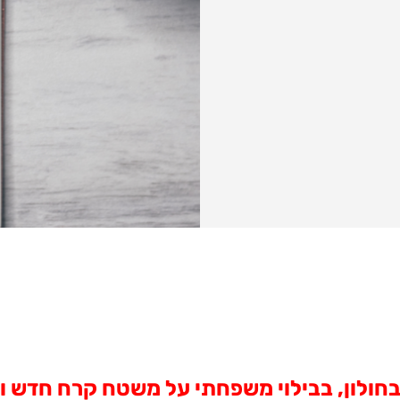
בחולון, בבילוי משפחתי על משטח קרח חדש ו