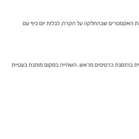
היכל .Ice_peaks היכל הקרחIce Peaks בחולון הוא המקום לגלות את האקסטרים שבהחלקה על הקרח, לבלות יום כיף עם
ית בהזמנת כרטיסים מראש. השהייה במקום מותנת בעטיית