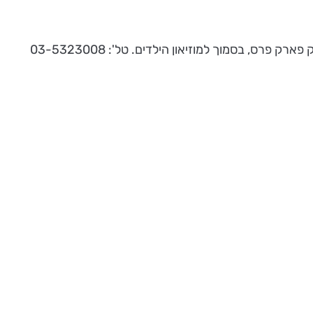
רס, בסמוך למוזיאון הילדים. טל': 03-5323008