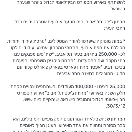
להשתתף באירוע הספורט הבין־לאומי הגדול ביותר שנערך
בישראל.
מרתון ג'ילט תל־אביב יהיה חג עם אירועים אטרקטיביים בכל
רחבי העיר:
* במות מוסיקה שיפרסו לאורך המסלולים. *ערכת עידוד ייחודית
הכוללת את מפת אירועי ומתחמי המרתון ואמצעי עידוד יחולקו
לכ- 250,000 בתי אב בעיר תל אביב. *שת"פים מפנקים עם
בתי הקפה ועם המסעדות. *מתחם פיקניק משפחתי והפעלות
בכיכר רבין. *אפטר מרתון פארטי בפארק צ'ארלס קלור עם
הדיג'י המובילים בסצנה התל אביבית .
25,000 רצים ו- 100,000 מעודדים ומשתתפים צפויים לקחת
חלק השנה באירועי "מרתון ג'ילט תל־אביב" אירוע הספורט
הבין-לאומי הגדול והמוביל בישראל, שיתקיים ביום שישי,
30/3/12.
המרתון שנחשב לאחד המרתונים המקצועיים והמובילים, הוא
כבר מסורת ומהווה את אחד מאירועי העוגן הבין־ לאומיים
בתל־אביב-יפו. הוא צפוי השנה לשבור שיא ישראלי של יותר מ -