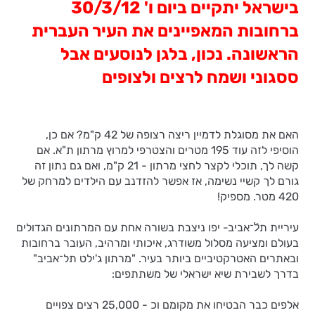
בישראל יתקיים ביום ו' 30/3/12
ברחובות המאפיינים את העיר העברית
הראשונה. נכון, בלגן לנוסעים אבל
ססגוני ושמח לרצים ולצופים
האם את מסוגלת לדמיין ריצה רצופה של 42 ק"מ? אם כן,
הוסיפי לזה עוד 195 מטרים והצטרפי למרוץ מרתון ת"א. אם
קשה לך, תוכלי לקצר לחצי מרתון - 21 ק"מ, ואם גם נתון זה
גורם לך קשיי נשימה, אז אפשר להזדנב עם הילדים למרחק של
420 מטר. מספיק!
עיריית תלֿ־אביב- יפו ניצבת בשורה אחת עם המרתונים הגדולים
בעולם ומציעה מסלול משודרג, איכותי ומרהיב, העובר ברחובות
ובאתרים האטרקטיביים ביותר בעיר. "מרתון ג'ילט תל־אביב"
בדרך לשבירת שיא ישראלי של משתתפים:
אלפים כבר הבטיחו את מקומם וכ - 25,000 רצים צפויים