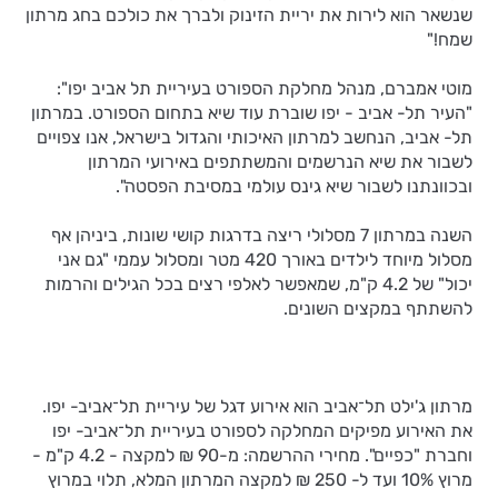
שנשאר הוא לירות את יריית הזינוק ולברך את כולכם בחג מרתון
שמח!"
מוטי אמברם, מנהל מחלקת הספורט בעיריית תל אביב יפו":
"העיר תל- אביב - יפו שוברת עוד שיא בתחום הספורט. במרתון
תל- אביב, הנחשב למרתון האיכותי והגדול בישראל, אנו צפויים
לשבור את שיא הנרשמים והמשתתפים באירועי המרתון
ובכוונתנו לשבור שיא גינס עולמי במסיבת הפסטה".
השנה במרתון 7 מסלולי ריצה בדרגות קושי שונות, ביניהן אף
מסלול מיוחד לילדים באורך 420 מטר ומסלול עממי "גם אני
יכול" של 4.2 ק"מ, שמאפשר לאלפי רצים בכל הגילים והרמות
להשתתף במקצים השונים.
מרתון ג'ילט תל־אביב הוא אירוע דגל של עיריית תל־אביב- יפו.
את האירוע מפיקים המחלקה לספורט בעיריית תל־אביב- יפו
וחברת "כפיים". מחירי ההרשמה: מ-90 ₪ למקצה - 4.2 ק"מ -
מרוץ 10% ועד ל- 250 ₪ למקצה המרתון המלא, תלוי במרוץ