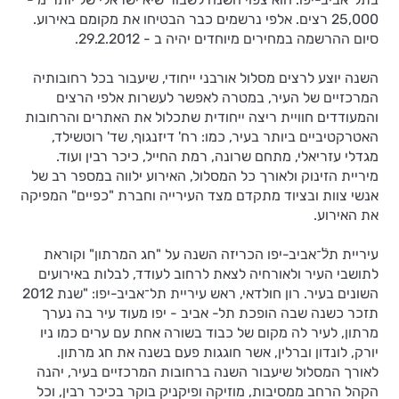
25,000 רצים. אלפי נרשמים כבר הבטיחו את מקומם באירוע.
סיום ההרשמה במחירים מיוחדים יהיה ב - 29.2.2012.
השנה יוצע לרצים מסלול אורבני ייחודי, שיעבור בכל רחובותיה
המרכזיים של העיר, במטרה לאפשר לעשרות אלפי הרצים
והמעודדים חוויית ריצה ייחודית שתכלול את האתרים והרחובות
האטרקטיביים ביותר בעיר, כמו: רח' דיזנגוף, שד' רוטשילד,
מגדלי עזריאלי, מתחם שרונה, רמת החייל, כיכר רבין ועוד.
מיריית הזינוק ולאורך כל המסלול, האירוע ילווה במספר רב של
אנשי צוות ובציוד מתקדם מצד העירייה וחברת "כפיים" המפיקה
את האירוע.
עיריית תלֿ־אביב-יפו הכריזה השנה על "חג המרתון" וקוראת
לתושבי העיר ולאורחיה לצאת לרחוב לעודד, לבלות באירועים
השונים בעיר. רון חולדאי, ראש עיריית תל־אביב-יפו: "שנת 2012
תזכר כשנה שבה הופכת תל- אביב - יפו מעוד עיר בה נערך
מרתון, לעיר לה מקום של כבוד בשורה אחת עם ערים כמו ניו
יורק, לונדון וברלין, אשר חוגגות פעם בשנה את חג מרתון.
לאורך המסלול שיעבור השנה ברחובות המרכזיים בעיר, יהנה
הקהל הרחב ממסיבות, מוזיקה ופיקניק בוקר בכיכר רבין, וכל