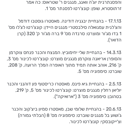
והפסנתרנית יוג'ה וואנג, מנגנים ר' שטראוס: כה אמר
זרתוסטרא, שופן: קונצ'רטו לפסנתר מס' 1.
17.1.13 - בהנחיית יבגניה דודינה. מאסטרו גוסטבו דודמל
והצ'לנית עמנואלה סילבסטרי מנגנים היידן: קונצ'רטו לצ'לו מס'
1 בדו מג'ור ומוצרט: סרנדה מס' 9 ברה מג'ור ק' 320 (קרן
הדואר).
14.3.13 - בהנחיית שלי יחימוביץ. המנצח והכנר פנחס צוקרמן
והסופרן אריאנה צוקרמן מנגנים מוצרט: קונצ'רטו לכינור מס' 3,
ק' 216, אוהב אותה תמיד מתוך האופרה המלך הרועה, ק' 208,
שוברט: סימפוניה מס' 5.
2.5.13 - בהנחיית גיא פינס. מאסטרו כריסטוף פון דוהנני והכנר
יוליאן רחלין מנגנים מוצרט: קונצ'רטו לכינור מס' 5, ק' 219,
בטהובן: סימפוניה מס' 3 ("ארואיקה").
20.6.13 - בהנחיית שלומי שבן, מאסטרו סמיון ביצ'קוב והכנר
ג'ושוע בל מנגנים שוברט: סימפוניה מס' 8 (הבלתי גמורה)
וצ'ייקובסקי: קונצ'רטו לכינור.