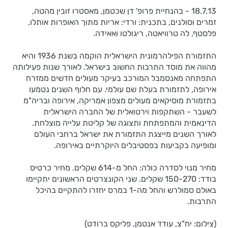
18.7.13 - בהנחיית פרופ' דן שכטמן, מאסטרו זובין מהטה,
זמרים וסולנים, בתכנית: ורדי: אריות מתוך האופרות אותלו,
פלסטף, לה טרוויאטה, ריגולטו ואאידה.
התזמורת הפילהרמונית הישראלית הוקמה בשנת 1936 והיא
מהווה את מוסד התרבות החשוב בישראל. לאורך שנות פעילותה
התפתחה מאנסמבל המורכב בעיקר מעולים חדשים ממזרח
אירופה, לתזמורת בעלת שם עולמי. עם חלוף השנים נטמעו
בתזמורת מוסיקאים מעולים מצפון אמריקה, אירופה ובריה"מ
לשעבר - השתקפות וירטואלית של החברה הישראלית
הדינאמית והמתפתחת ותצוגה של קליטת עלייה מוצלחת.
לאורך השנים מייצגת התזמורת את ישראל ברחבי העולם
ומופיעה בקביעות בפסטיבלים היוקרתיים באירופה.
מחיר מנוי לסדרה כולה: החל מ-614 שקלים. מחיר כרטיס
בודד: 150-270 שקלים. שני הקונצרטים הראשונים יתקיימו
באולם סמולרש והחל מה-1 במרס יחזרו להתקיים בהיכל
התרבות.
(צילום: יח"צ, עודד אנטמן, פליקס ברודט)