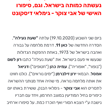
נעשתה כמותה בישראל. וגם, סיפורו
האישי של אבי צוקר - גימלאי דיסקונט
ביום שני השבוע (19.10.2020) עלתה
"שעת נעילה"
,
הסדרה החדשה של
כאן 11
, דרמת מלחמה על גבורה
ואהבה בישראל של 1973, באחת ההפקות הגדולות
שנעשו אי פעם בישראל. את "שעת נעילה" כתבו
רון לשם
("בופור", "אופוריה"),
עמית כהן
("חטופים") ו
דניאל
אמסל
. הבמאי
ירון זילברמן
("ימים נוראים"). כולנו חווינו
את אותה מלחמה נוראה. מי שהיה אחד מנותני ההשראה
לתסריט הוא
אבי צוקר
- גימלאי הבנק, ששירת באותו יום
כיפורים בחיל המודיעין במוצב החרמון, ויחד עם חבריו
נישבה ע"י הצבא הסורי ואף הוכרז כמת. על סיפורו ארחיב