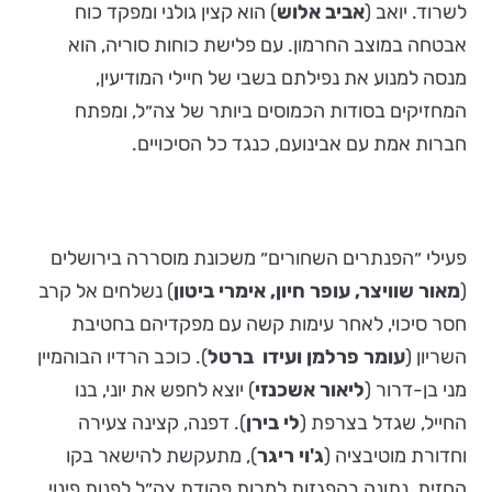
לשרוד. יואב (
אביב אלוש
) הוא קצין גולני ומפקד כוח
אבטחה במוצב החרמון. עם פלישת כוחות סוריה, הוא
מנסה למנוע את נפילתם בשבי של חיילי המודיעין,
המחזיקים בסודות הכמוסים ביותר של צה״ל, ומפתח
חברות אמת עם אבינועם, כנגד כל הסיכויים.
פעילי ״הפנתרים השחורים״ משכונת מוסררה בירושלים
(
מאור שוויצר, עופר חיון, אימרי ביטון
) נשלחים אל קרב
חסר סיכוי, לאחר עימות קשה עם מפקדיהם בחטיבת
השריון (
עומר פרלמן ועידו ברטל
). כוכב הרדיו הבוהמיין
מני בן-דרור (
ליאור אשכנזי
) יוצא לחפש את יוני, בנו
החייל, שגדל בצרפת (
לי בירן
). דפנה, קצינה צעירה
וחדורת מוטיבציה (
ג'וי ריגר
), מתעקשת להישאר בקו
החזית, נתונה בהפגזות למרות פקודת צה״ל לפנות פינוי