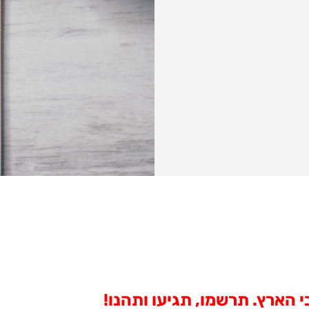
 הארץ. תרשמו, תגיעו ותהנו!