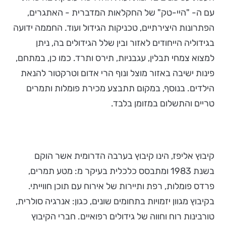
עם ה- "היי-טק" של החקלאות המדברית - האתגרים,
הפתרונות היצירתיים, טכניקות הגידול ועוד. החממה ידועה
בגידוליה הייחודים לאזור ובין שלל הגידולים בה, ניתן
למצוא צמחי תבלין, עגבניות, תירס ותרד. כמו כן, במתחם,
פינות ישיבה באזור מוצל ונוף הרי אדום וטרקטור להנאת
הילדים. בנוסף, במקום תתבצע מכירת פומלות ותמרים
טריים והתשלום במזומן בלבד.
קיבוץ אליפז, הינו קיבוץ בערבה הדרומית אשר הוקם
בשנת 1983 ומתבסס כלכלית בעיקר מ: מטע תמרים,
פרדס פומלות, רפת ותיירות של אירוח עם תוכן חווייתי.
בקיבוץ מגוון יזמויות בתחומים שונים, כגון: אנרגיה סולרית,
טורבינות רוח וחווה של גידולים רפואיים. חברי הקיבוץ