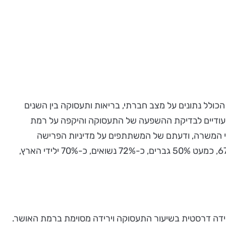
 של מרכז טאוב התבסס על שני מסדי נתונים – נתוני סקר הבריאות, ההזדקנות והפרישה באירופה ובישראל (SHARE), הכולל נתונים על מצב חברתי, בריאות ותעסוקה בין השנים
, באמצעות שאלונים ייעודיים לבדיקת ההשפעה של התעסוקה והיקפה על רמת
יים בהיקפי המשרה, ודעתם של המשתתפים על מדיניות הפרישה
הרצויה. חרדים וערבים לא נכללו במדגם, בשל המאפיינים הייחודים של אוכלוסיות אלו. הגיל הממוצע של משתתפי המחקר היה 67, כמעט 50% גברים, כ-72% נשואים, כ-70% ילידי הארץ,
ניכרת ירידה דרסטית בשיעור התעסוקה וירידה מסוימת ברמת האושר.