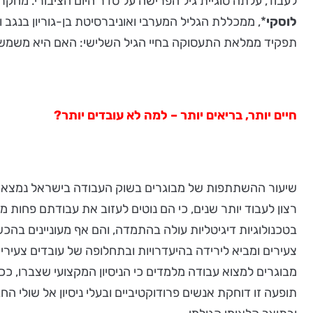
לעבוד, עלתה סוגיית גיל הפרישה על סדר היום הציבורי. מח
לוסקי
*, ממכללת הגליל המערבי ואוניברסיטת בן-גוריון בנגב ו
תפקיד ממלאת התעסוקה בחיי הגיל השלישי: האם היא משמשת 
חיים יותר, בריאים יותר – למה לא עובדים יותר?
שיעור ההשתתפות של מבוגרים בשוק העבודה בישראל נמצא במג
רצון לעבוד יותר שנים, כי הם נוטים לעזוב את עבודתם פחות מ
בטכנולוגיות דיגיטליות עולה בהתמדה, והם אף מעוניינים בה
צעירים ומביא לירידה בהיעדרויות ובתחלופה של עובדים צעירי
מבוגרים למצוא עבודה מלמדים כי הניסיון המקצועי שצברו, ככל 
תופעה זו דוחקת אנשים פרודוקטיביים ובעלי ניסיון אל שולי