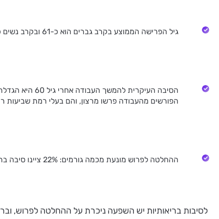
גיל הפרישה הממוצע בקרב גברים הוא כ-61 ובקרב נשים כ-59, אף שהמשיבים העידו על כוונה לפרוש בגיל מאוחר יותר (70 לגברים ו-67 לנשים). עוד עולה כי אין התנגדות להעלאת גיל הפרישה.
הסיבה העיקרית
הפורשים מהעבודה פרשו מרצון, והם בעלי רמת שביעות רצו
ההחלטה לפרוש מונעת מכמה גורמים: 22% ציינו סיבה בריאותית, 11% ציינו צפי לשכר נמוך אם יחליטו להמשיך לעבוד, ו-16% ציינו את הקושי בהשגת עבודה בתחומם.