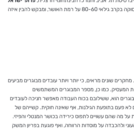
ניברסיטת תל אביב והמרכז הבינתחומי הרצליה,
פרופ' ישראל
, מהמרכז האקדמי רופין, בדק את השפעת התעסוקה בקרב גילאי 80-60 על רמת האושר, ומבקש להבין איזה
רים שונים מראים, כי יותר ויותר עובדים מבוגרים מביעים
בחינת המעסיק. כמו כן, מספר המבוגרים המשתמשים
בוגרים הוא, ששילובם בכוח העבודה מאפשר חניכה לעובדים
ים לא פעם בתופעת הגילנות, אף שאינה חוקית. קשייהם של
ות על מה שהם עשויים לתפוס כירידה בכושר המנטלי והפיזי.
וני ולהכבדה על מוסדות הרווחה, ואף פוגעת בפריון המשק