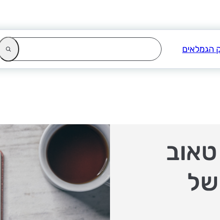
טאוב
של