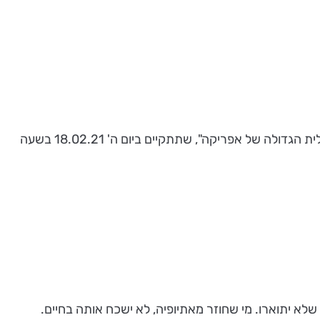
אתם מוזמנים להצטרף להרצאת הזום, שתעניק לכם חווית תרבות מפוארת שלא תשכחו - "אתיופיה - מקיסרות מתבודדת לתגלית הגדולה של אפריקה", שתתקיים ביום ה' 18.02.21 בשעה
לא יתוארו. מי שחוזר מאתיופיה, לא ישכח אותה בחיים.