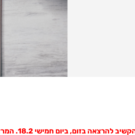
ום, ביום חמישי 18.2. המרצה: עמוס גולדבלט.