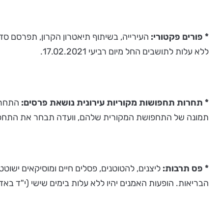
* פורים פקטורי:
ללא עלות לתושבים החל מיום רביעי 17.02.2021.
* תחרות תחפושות מקוריות עירונית נושאת פרסים:
תמונה של התחפושת המקורית שלהם, וועדה תבחר את התחפושות
* פס תרבות:
ליצנים, להטוטנים, פסלים חיים ומוסיקאים ישוטטו
הבריאות. הופעות האמנים יהיו ללא עלות בימים שישי (י"ד באדר 26.2.21) וראשון (ט"ז באדר 28.2.21) בין השעות 00-14:00