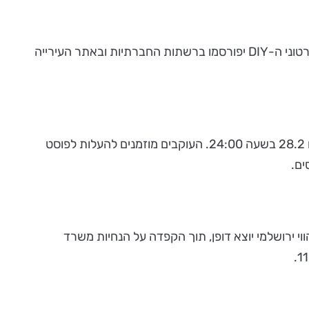
העירייה, בשיתוף תיאטרון הקרון, תפרסם סדרת סרטוני תחפושות בסגנון DIY, "עשו זאת בעצמכם". לציין כי סרטוני ה-DIY יפורסמו ברשתות החברתיות ובאתר העירייה
התחרות תפורסם בפייסבוק העירוני ב-24.2 ותינעל במוצאי שושן פורים 28.2 בשעה 24:00. העוקבים מוזמנים להעלות לפוסט
ים.
ווי ירושלמי יוצא דופן, תוך הקפדה על הנחיות משרד