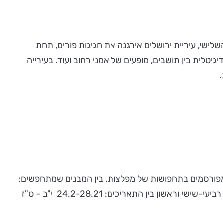
לישי, עיריית ירושלים אירגנה את חגיגות פורים, תחת
טלית בין תושבים, מופעים של אמני רחוב ועוד. בעירייה
.
פורסמים בתחפושות של מפלצות. בין המבנים שמתחפשים:
בניין 10 - כיכר ספרא, בית הנשיא, טחנת הרוח בימין משה והמפלצת בקריית יובל. ניתן לסייר במקומות אלה ללא עלות בין הימים רביעי-שישי וראשון בין התאריכים: 24.2-28.21 י"ב – ט"ז