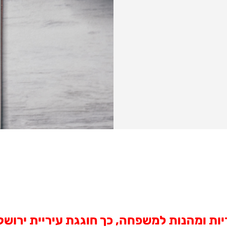
ות ומהנות למשפחה, כך חוגגת עיריית ירושלים את