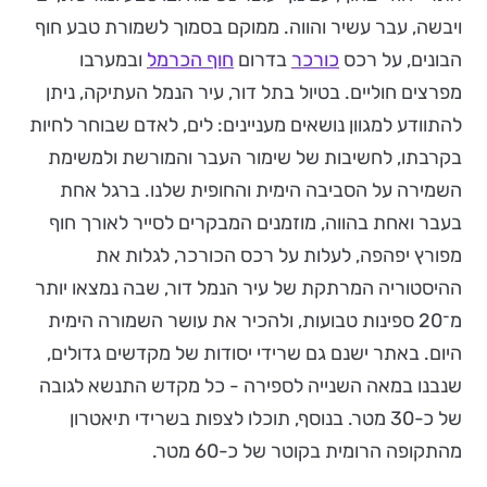
ויבשה, עבר עשיר והווה. ממוקם בסמוך לשמורת טבע חוף
הבונים, על רכס
כורכר
בדרום
חוף הכרמל
ובמערבו
מפרצים חוליים. בטיול בתל דור, עיר הנמל העתיקה, ניתן
להתוודע למגוון נושאים מעניינים: לים, לאדם שבוחר לחיות
בקרבתו, לחשיבות של שימור העבר והמורשת ולמשימת
השמירה על הסביבה הימית והחופית שלנו. ברגל אחת
בעבר ואחת בהווה, מוזמנים המבקרים לסייר לאורך חוף
מפורץ יפהפה, לעלות על רכס הכורכר, לגלות את
ההיסטוריה המרתקת של עיר הנמל דור, שבה נמצאו יותר
מ־20 ספינות טבועות, ולהכיר את עושר השמורה הימית
היום. באתר ישנם גם שרידי יסודות של מקדשים גדולים,
שנבנו במאה השנייה לספירה - כל מקדש התנשא לגובה
של כ-30 מטר. בנוסף, תוכלו לצפות בשרידי תיאטרון
מהתקופה הרומית בקוטר של כ-60 מטר.