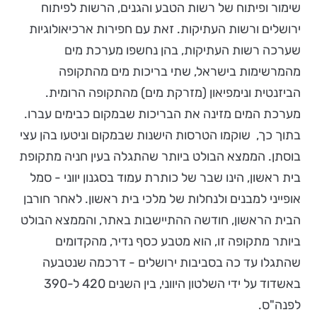
שימור ופיתוח של רשות הטבע והגנים, הרשות לפיתוח
ירושלים ורשות העתיקות. זאת עם חפירות ארכיאולוגיות
שערכה רשות העתיקות, בהן נחשפו מערכת מים
מהמרשימות בישראל, שתי בריכות מים מהתקופה
הביזנטית ונימפיאון (מזרקת מים) מהתקופה הרומית.
מערכת המים מזינה את הבריכות שבמקום כבימים עברו.
בתוך כך, שוקמו הטרסות הישנות שבמקום וניטעו בהן עצי
בוסתן. הממצא הבולט ביותר שהתגלה בעין חניה מתקופת
בית ראשון, הינו שבר של כותרת עמוד בסגנון יווני - סמל
אופייני למבנים ולנחלות של מלכי בית ראשון. לאחר חורבן
הבית הראשון, חודשה ההתיישבות באתר, והממצא הבולט
ביותר מתקופה זו, הוא מטבע כסף נדיר, מהקדומים
שהתגלו עד כה בסביבות ירושלים - דרכמה שנטבעה
באשדוד על ידי השלטון היווני, בין השנים 420 ל-390
לפנה"ס.