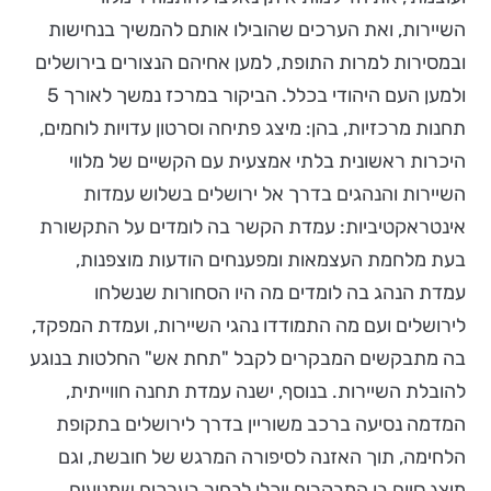
השיירות, ואת הערכים שהובילו אותם להמשיך בנחישות
ובמסירות למרות התופת, למען אחיהם הנצורים בירושלים
ולמען העם היהודי בכלל. הביקור במרכז נמשך לאורך 5
תחנות מרכזיות, בהן: מיצג פתיחה וסרטון עדויות לוחמים,
היכרות ראשונית בלתי אמצעית עם הקשיים של מלווי
השיירות והנהגים בדרך אל ירושלים בשלוש עמדות
אינטראקטיביות: עמדת הקשר בה לומדים על התקשורת
בעת מלחמת העצמאות ומפענחים הודעות מוצפנות,
עמדת הנהג בה לומדים מה היו הסחורות שנשלחו
לירושלים ועם מה התמודדו נהגי השיירות, ועמדת המפקד,
בה מתבקשים המבקרים לקבל "תחת אש" החלטות בנוגע
להובלת השיירות. בנוסף, ישנה עמדת תחנה חווייתית,
המדמה נסיעה ברכב משוריין בדרך לירושלים בתקופת
הלחימה, תוך האזנה לסיפורה המרגש של חובשת, וגם
מיצג סיום בו המבקרים יוכלו לבחור בערכים שמניעים