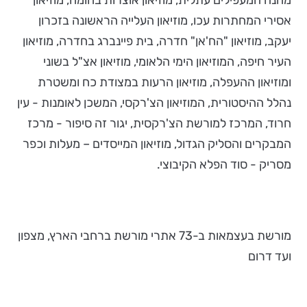
מחנה המעפילים עתלית, מוזיאון אוצרות בחומה, מוזיאון
אסירי המחתרות עכו, מוזיאון העלייה הראשונה בזכרון
יעקב, מוזיאון "הח'אן" חדרה, בית פיינברג בחדרה, מוזיאון
העיר חיפה, המוזיאון הימי הלאומי, מוזיאון אצ"ל בשוני
ומוזיאון ההעפלה, מוזיאון הרעות במצודת כח ומשטרת
נהלל ההיסטורית, המוזיאון הצ'רקסי, המשכן לאומנות - עין
חרוד, המרכז למורשת הצ'רקסית, יגור זה סיפור - מרכז
המבקרים והסליק הגדול, מוזיאון המייסדים – מעלות וכפר
מסריק - סוד הפלא הקיבוצי.
מורשת בעצמאות ב-73 אתרי מורשת ברחבי הארץ, מצפון
ועד דרום