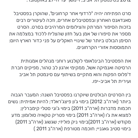
סרט הפתיחה יהיה "לרדוף אחר קרחונים", שהוקרן בפסטיבל
סאנדאנס האחרון ובפסטיבלים אחרים, וזכה לעיטורים רבים
בזכות הסיפור המרתק והצילומים המרהיבים בסרט. הסרט
מספר את סיפורו של אמן בעל חזון שהצליח ללכוד במצלמה את
הסימן הבולט ביותר של שינויי האקלים על פני כדור הארץ היום:
התמוססות אזורי הקרחונים.
את הפסטיבל הבינלאומי לקולנוע רוחני מנהלים אמנותית
הרסיטה ואנמיקה אשל, ממקימי ארגון לב טהור, מפיקים חברת
ד'פלוס הפקות והוא מתקיים בשיתוף עם סינמטק תל אביב
ועירית תל אביב-יפו.
בין הסרטים הבולטים שיוקרנו בפסטיבל השנה: המעבר הגבוה
ביותר (ארה"ב 2012) בימוי ג'ון פיצג'ראלד; להיות אמיתית: נשים
חכמות מדברות (ארה"ב 2011) בימוי ג'וני סטלי קימברלין;
למצוא את ג'ו (ארה"ב 2011) בימוי פטריק טקאיה סולומון; מדע
מקודש (ארה"ב 2011)בימוי ניק פוליזי; שגשוג (ארה"ב 2011)
בימוי סטיב גאגניי; חוכמה מטורפת (ארה"ב 2011 )