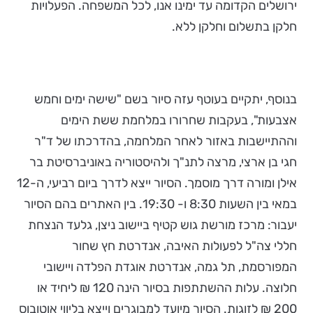
ירושלים הקדומה עד ימינו אנו, לכל המשפחה. הפעלויות
חלקן בתשלום וחלקן ללא.
בנוסף, יתקיים בעוטף עזה סיור בשם "שישה ימים וחמש
אצבעות", בעקבות שחרורו במלחמת ששת הימים
וההתיישבות באזור לאחר המלחמה, בהדרכתו של ד"ר
חגי בן ארצי, מרצה לתנ"ך ולהיסטוריה באוניברסיטת בר
אילן ומורה דרך מוסמך. הסיור ייצא לדרך ביום רביעי, ה-12
במאי בין השעות 8:30 ו- 19:30. בין האתרים בהם הסיור
יעבור: מרכז מורשת גוש קטיף ביישוב ניצן, גלעד הנצחת
חללי צה"ל לפעולות האיבה, אנדרטת חץ שחור
המפורסמת, תל גמה, אנדרטת אוגדת הפלדה ויישובי
חלוצה. עלות ההשתתפות בסיור הינה 120 ₪ ליחיד או
200 ₪ לזוגות. הסיור מיועד למבוגרים וייצא בליווי אוטובוס