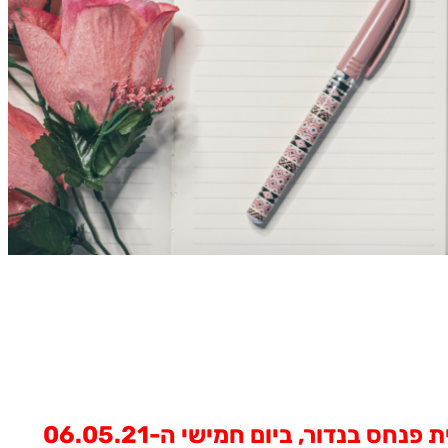
גימלאיות וגימלאי הבנק מוזמנים להרצאה על סלובניה – "פנינת הים האדריאטי", בהנחיית פנחס בנדור, ביום חמישי ה-06.05.21