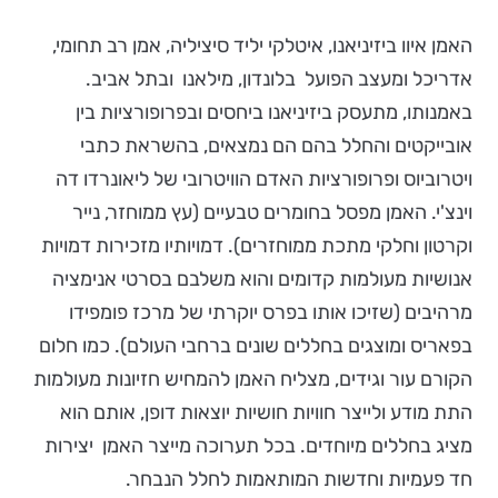
האמן איוו ביזיניאנו, איטלקי יליד סיציליה, אמן רב תחומי,
אדריכל ומעצב הפועל בלונדון, מילאנו ובתל אביב.
באמנותו, מתעסק ביזיניאנו ביחסים ובפרופורציות בין
אובייקטים והחלל בהם הם נמצאים, בהשראת כתבי
ויטרוביוס ופרופורציות האדם הוויטרובי של ליאונרדו דה
וינצ'י. האמן מפסל בחומרים טבעיים (עץ ממוחזר, נייר
וקרטון וחלקי מתכת ממוחזרים). דמויותיו מזכירות דמויות
אנושיות מעולמות קדומים והוא משלבם בסרטי אנימציה
מרהיבים (שזיכו אותו בפרס יוקרתי של מרכז פומפידו
בפאריס ומוצגים בחללים שונים ברחבי העולם). כמו חלום
הקורם עור וגידים, מצליח האמן להמחיש חזיונות מעולמות
התת מודע ולייצר חוויות חושיות יוצאות דופן, אותם הוא
מציג בחללים מיוחדים. בכל תערוכה מייצר האמן יצירות
חד פעמיות וחדשות המותאמות לחלל הנבחר.