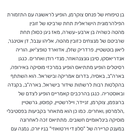
בן טיפוחיו של פנחס צוקרמן, הופיע לראשונה עם התזמורת
הפילהרמונית הישראלית תחת שרביטו של זובין
מהטה כשהיה בן ארבע-עשרה, מאז ניגן כסולן תחת
שרביטם של מנצחים כזובין מהטה, אליהו ענבל, דן אטינגר,
ליאון בוטשטיין, פרדריק שזלן, אדוארד טופצ'יאן, הוריה
אנדריאסקו, סיבן גונצנהאוזר, מנדי רודן ואחרים. כנגן
רסיטלים הופיע מתתיאס הופיע במרכזי מוסיקה באירופה,
בארה"ב, באסיה, בדרום אמריקה ובישראל. הוא השתתף
בהקלטות רבות לרשתות שידור בישראל, בארה"ב, בקנדה
ובאוסטריה. כנגן בהרכבים קאמריים הופיע לצדם של
ברונפמן, צוקרמן, זניידר, ויילרשטיין, קפוסון, גרשטיין
,הלמרסון ,ואחרים. כמו כן הוא מתאחר בקביעות בפסטיבלי
מוסיקה בינלאומיים חשובים. מתתיאס זכה לאחרונה
במענק קריירה של "סלון די וירטואוזי" בניו יורק. נמנה עם