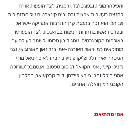
והפילהרמונית ובפוגטלנד גרמניה, לצד הופעות אורח
כמנצח בעשרות ארצות ובסיורים קונצרטים של התזמורות
שניהל. הוא זכה במלגת קרן התרבות אמריקה-ישראל
ובפרס ראשון בתחרות הניצוח בבזאנסון. לצד הופעותיו
באולמות הקונצרטים, נוהג דורון סלומון לשתף פעולה עם
מוסיקאים כמו ראול חאורנה-אמן בנדונאון מאורוגואי, נגני
הגיטרה יאיר דלל וצ'יקו פיניירו, הברזילאים דניאל מורי
ןדנילו קיימו, אמן הקוואל דניסוב ספסוב, אנסמבל 'שורולה,'
אמני ה'כליזמר' גיורא פיידמן ודויד קרקאואר, המלחין
הקובני רמון וואלה ואחרים.
אסי מתתיאס: