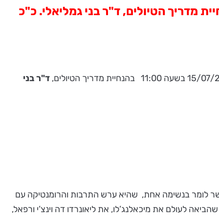
ימלאיו מוזמנים להרצאה וירטואלית, ללא עלות, מחר יום ה' 15.7, בהנחיית מדריך הטיולים, ד"ר בני גמליאלי. כ"כ
ד"ר בני
שאפשר לומר בנשימה אחת, שהיא ערש התרבות והרומנטיקה עם
שהביאה לעולם את מיכאלנג’לו, את ליאונרדו דה וינצ’י ורפאל,