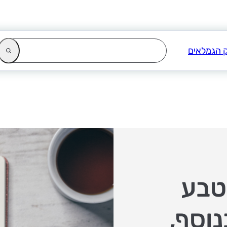
טבע
נוסף,