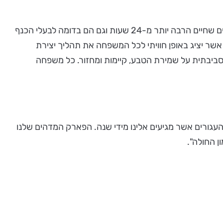
אחת ההדרכות תעסוק בנושא מרתק ותחשוף בפני הקהל את סודות נדידת הפרפרים. מתברר שבניגוד למה שחשבנו, יש פרפרים שחיים הרבה יותר מ-24 שעות וגם הם בדומה לבעלי הכנף
, אשר יציג באופן חוויתי לכל המשפחה את תהליך יצירת
סביבתית על שמירת הטבע, קיימות ומחזור. כל משפחה
עגורים אשר מגיעים אלינו מידי שנה. הפארק המדהים שלנו
ן החולה".