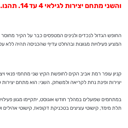
והשני מתחם יצירות לגילאי 4 עד 14. תהנו.
החופש הגדול לנכדים ולנינים המטפסים כבר על הקיר מחוסר ת
המציע פעילויות מגוונות ובהחלט עדיף שהכניסה תהיה ללא עלו
קניון עופר רמת אביב הקים לחופשת הקיץ שני מתחמי פנאי ויצ
יצירות ופינת נחת לקריאה ולמשחק. השני: הוא מתחם יצירות לגילאי 4 עד 14 עם סדנאות אופנה, אקססוריז ויצירות נוי בהשראת 
במתחמים שפועלים במהלך חודש אוגוסט, יתקיימו מגוון פעילויות,
תלת מימד, קישוטי עציצים בטכניקת דקופאז, קישוטי אהילים וע