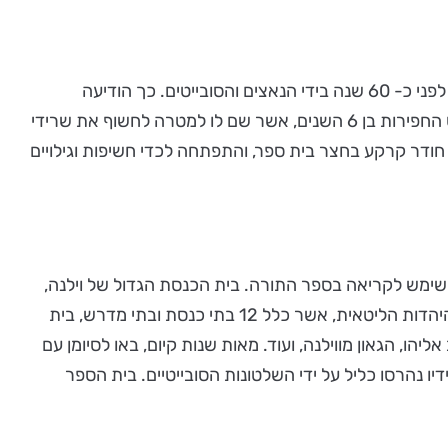
בוילנה שבליטא, הושלמה לאחורנה חשיפתם של ארון הקודש ובימת בית הכנסת וארון הקודש, של בית הכנסת הגדול אשר חרב לפני כ- 60 שנה בידי הנאצים והסובייטים. כך הודיעה
. בכך, הגיע לשיאו פרויקט החפירות בן 6 השנים, אשר שם לו למטרה לחשוף את שרידי
 חודר קרקע בחצר בית ספר, והתפתחה לכדי חשיפות וגילויים
ימש לקריאה בספר התורה. בית הכנסת הגדול של וילנה,
שנבנה במאה ה-17 בסגנון הרנסנס-בארוק, שכן ב"שולהויף", מרכז יהודי גדול של לימוד תורה וקהילה. זה היה הלב הפועם של היהדות הליטאית, אשר כלל 12 בתי כנסת ובתי מדרש, בית
ו, הגאון מווילנה, ועוד. מאות שנות קיום, באו לסיומן עם
ילת וילנה היהודית במהלך השואה. המקום, הקדוש ליהודי ליטא, נבזז ונשרף על ידי הנאצים, ובשנים 1956-7 שרידיו נהרסו כליל על ידי השלטונות הסובייטיים. בית הספר