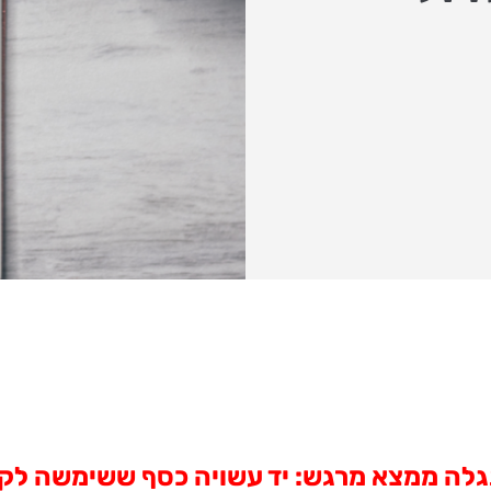
גלה ממצא מרגש: יד עשויה כסף ששימשה לק