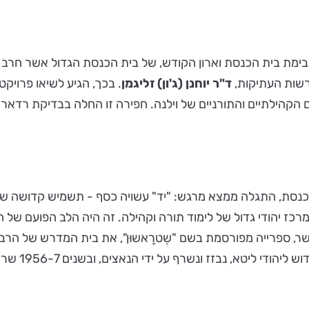
רשות העתיקות,
ד"ר יוחנן (ג'ון) זליגמן
ם הקהילתיים והתורניים של וילנה. חפירה זו החלה בבדיקת רדאר
נסת, התגלה ממצא מרגש: "יד" עשויה כסף - תשמיש קדושה שש
, ספרייה מפורסמת בשם "שְטרָאשוּן", את בית המדרש של הרב אליה
חורבנה של קה