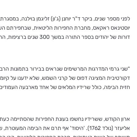
לפני מספר שנים, ביקר ד"ר יוחנן (ג'ון) זליגמן בוילנה, במסגר
יוסטינאס ראקאס, מחברת החפירות הליטאית, שבחפירתם השתת
דורות של יהודים בספר התורה במשך 300 שנים ברציפות, התברר, למרבה הצער, כי ליבת בית הכנסת נפגעה מאוד בהרס הסובייטי.
"שני גרמי המדרגות המרשימים שנראים בבירור בתמונות הרבות 
חזית הבימה, כולל שרידיו המלאים של אחד מארבעה העמודים 
אליעזר (נולד 1762). 'היסוד' אף תרם את הבימ