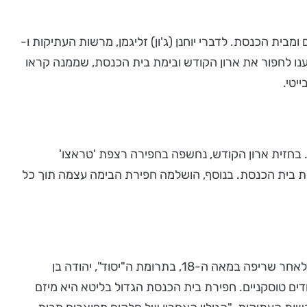
ומבית הכנסת. לדברי יוחנן (ג'ון) זליגמן, מרשות העתיקות ו-
ו לחפור את ארון הקודש ובימת בית הכנסת, שממנה קראו
ם. בחזית ארון הקודש, נחשפה בחפירה רצפת 'טראצו'
שמש, שלא ידענו על קיומה. דפוס זה תואם את הדפוס שמצאנו בשנת 2019 על ריצפת בימת בית הכנסת. בנוסף, הושלמה חפירת הבימה עצמה תוך כל
ארון הקודש, ששרידיו נחשפו בעונת החפירות שהסתיימה כעת, ואשר מופיע במלוא פארו בתמונות הרבות של בית הכנסת שופץ לאחר שריפה במאה ה-18, בתרומת ה"יסוד", יהודה בן
נה עמודים טוסקניים. חפירת בית הכנסת הגדול בליטא היא מיזם