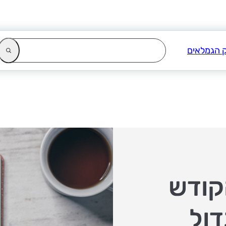
קודש
דול