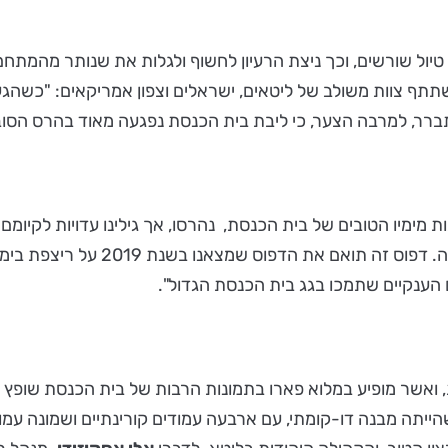
ת טיול שורשים, וכך ניצת הרעיון לחשוף ולגלות את שנותר מהמתחם 
ף צוות משולב של ליטאים, ישראלים וצפון אמריקאים: "כשהגענ
מימיו הטובים של בית הכנסת, נהרסו, אך גילינו עדויות לקיומ
דקורטיבית המציגה דפוס של קרני ה
הענקיים שתמכו בגג בית הכנסת הגדול".
ה המעוטרת, שהייתה מבנה דו-קומתי, עם ארבעה עמודים קורינתיים ושמו