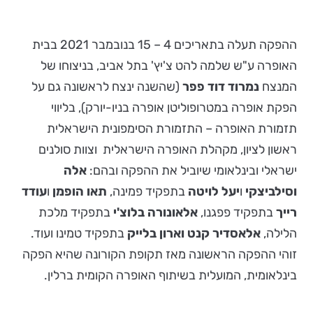
ההפקה תעלה בתאריכים 4 – 15 בנובמבר 2021 בבית
האופרה ע"ש שלמה להט צ'יץ' בתל אביב, בניצוחו של
המנצח
נמרוד דוד פפר
(שהשנה ינצח לראשונה גם על
הפקת אופרה במטרופוליטן אופרה בניו-יורק), בליווי
תזמורת האופרה – התזמורת הסימפונית הישראלית
ראשון לציון, מקהלת האופרה הישראלית וצוות סולנים
ישראלי ובינלאומי שיוביל את ההפקה ובהם:
אלה
וסילביצקי
ו
יעל לויטה
בתפקיד פמינה,
תאו הופמן
ו
עודד
רייך
בתפקיד פפגנו,
אלאונורה בלוצ'י
בתפקיד מלכת
הלילה,
אלאסדיר קנט וארון בלייק
בתפקיד טמינו ועוד.
זוהי ההפקה הראשונה מאז תקופת הקורונה שהיא הפקה
בינלאומית, המועלית בשיתוף האופרה הקומית ברלין.