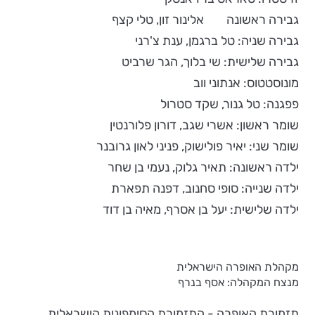
גבירה ראשונה אלינור זון, טלי קצף
גבירה שניה: טל ברגמן, ענת צ'רני
גבירה שלישית: שי בלוך, הגר שרביט
מונוסטטוס: אנתוני ווב
פפגנה: טל גנור, שקד סטרול
שומר ראשון: אשרי שגב, דורון פלורנטין
שומר שני: יאיר פולישוק, פניני לאון גרובנר
ילדה ראשונה: תאיר גלוק, נעמי בן שחר
ילדה שנייה: סופי סחנוב, דפנה תפארת
ילדה שלישית: יעל בן אסרף, מאיה בן דוד
מקהלת האופרה הישראלית
מנצח המקהלה: אסף בנרף
תזמורת האופרה - התזמורת הסימפונית הישראלית