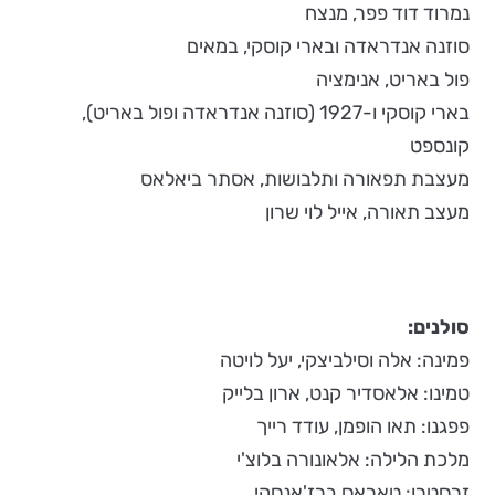
נמרוד דוד פפר, מנצח
סוזנה אנדראדה ובארי קוסקי, במאים
פול באריט, אנימציה
בארי קוסקי ו-1927 (סוזנה אנדראדה ופול באריט),
קונספט
מעצבת תפאורה ותלבושות, אסתר ביאלאס
מעצב תאורה, אייל לוי שרון
סולנים
:
פמינה: אלה וסילביצקי, יעל לויטה
טמינו: אלאסדיר קנט, ארון בלייק
פפגנו: תאו הופמן, עודד רייך
מלכת הלילה: אלאונורה בלוצ'י
זרסטרו: טאראס ברז'אנסקי