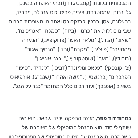
המלכותית בלונדון (קובנט גרדן) ובתי האופרה במינכן,
גליינבורן, אמסטרדם, ציריך, פריס, לוס אנג'לס, מדריד,
ברצלונה, אסן, ברלין, פרנקפורט ואחרים. האופרות הרבות
שביים כוללות את "כרמן" (ביזה), "סמלה", "אגריפינה",
"שאול" (הנדל), "מלאך האש" (פרוקופייב), "הנערה
מהמערב" (פוצ'יני), "מקבת" (ורדי), "הנסיך איגור"
(בורודין), "האף" (שוסטקוביץ')," יבגני אונייגין"
(צ'ייקובסקי), "פלאס ומליזנד" (דביסי), "קנדיד", "סיפור
הפרברים" (ברנשטיין), "משה ואהרון" (שנברג), אורפיאוס
בשאול (אופנבך) ועוד רבים כלל המחזמר "כנר על הגג".
נמרוד דוד פפר,
מנצח ההפקה, יליד ישראל. הוא היה
שותף לייסוד והוא המנהל המוסיקלי של האופרה של
גואטמלה. הוא נמנה על הצוות המוסיקלי של המטרופוליטן