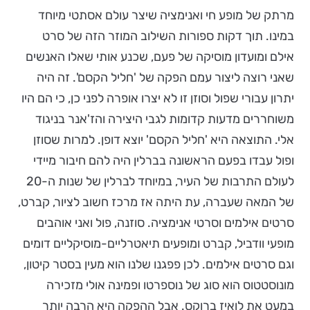
מרתק של מופע חי ואנימציה שיצר עולם אסתטי מיוחד
במינו. תוך דקות ספורות השילוב המוזר הזה של סרט
אילם ומועדון מוסיקה של פעם, שכנע אותי שאלו האנשים
שאני רוצה ליצור עמם הפקה של 'חליל הקסם'. זה היה
יתרון עבורי שפול וסוזן זו לא יצרו אופרה לפני כן, כי הם היו
משוחררים מדעות קדומות לגבי היצירה והז'אנר בניגוד
אלי. התוצאה היא 'חליל הקסם' יוצא דופן. למרות שסוזן
ופול עבדו בפעם הראשונה בברלין היה להם חיבור מיידי
לעולם התרבות של העיר, במיוחד לברלין של שנות ה-20
של המאה שעברה, עת היתה אז מרכז חשוב לציור, קברט,
סרטים אילמים וסרטי אנימציה. סוזנה, פול ואני אוהבים
מופעי וודביל, קברט ומופעים תיאטרליים-מוסיקליים דומים
וגם סרטים אילמים. לכן פפגנו שלנו הוא מעין בסטר קיטון,
מונוסטטוס הוא סוג של נוספרטו ופמינה אולי מזכירה
במעט את לואיז ברוקס. אבל ההפקה היא הרבה יותר