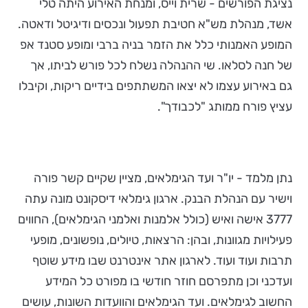
נציגת הפורשים - שרית וייס, ומנחת האירוע היתה טלי
אשד, מנהלת מש"א חטיבת תפעול ונכסים ודיגיטל ודאטה.
המופע האמנותי כלל את הזמר בניה ברבי ומופע סטנד אפ
של חנה לסלאו. שי ההנהלה נשלח לכל פורש לביתו, אך
גם באירוע עצמו לא יצאו המשתתפים בידיים ריקות, וקיבלו
עציץ פורח ממותג "לכבודך".
נתן מלמד - יו"ר ועד הגימלאים, מציין שקיים קשר פורה
וישיר עם הנהלת הבנק. ארגון גימלאי דיסקונט מונה עתה
3777 אישה ואיש (כולל אלמנות ואלמני הגימלאים), החווים
פעילויות מגוונות, ובהן: הרצאות, טיולים, נופשונים, מופעי
תרבות ועוד ועוד. לארגון אתר אינטרנט שבו מידע שוטף
ועדכני וכן מתפרסם חוזר חודשי בו מפורט כל המידע
החשוב לגימלאים. ועד הגימלאים והוועדות השונות, עושים