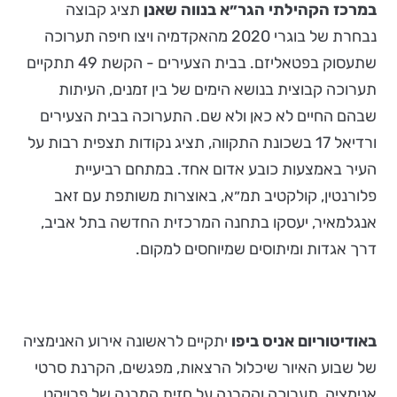
במרכז הקהילתי הגר״א בנווה שאנן
תציג קבוצה
נבחרת של בוגרי 2020 מהאקדמיה ויצו חיפה תערוכה
שתעסוק בפטאליזם. בבית הצעירים - הקשת 49 תתקיים
תערוכה קבוצית בנושא הימים של בין זמנים, העיתות
שבהם החיים לא כאן ולא שם.
התערוכה בבית הצעירים
ורדיאל 17 בשכונת התקווה, תציג נקודות תצפית רבות על
העיר באמצעות כובע אדום אחד. במתחם רביעיית
פלורנטין, קולקטיב תמ״א, באוצרות משותפת עם זאב
אנגלמאיר, יעסקו בתחנה המרכזית החדשה בתל אביב,
דרך אגדות ומיתוסים שמיוחסים למקום.
באודיטוריום אניס ביפו
יתקיים לראשונה אירוע האנימציה
של שבוע האיור שיכלול הרצאות, מפגשים, הקרנת סרטי
אנימציה, תערוכה והקרנה על חזית המבנה של פרויקט