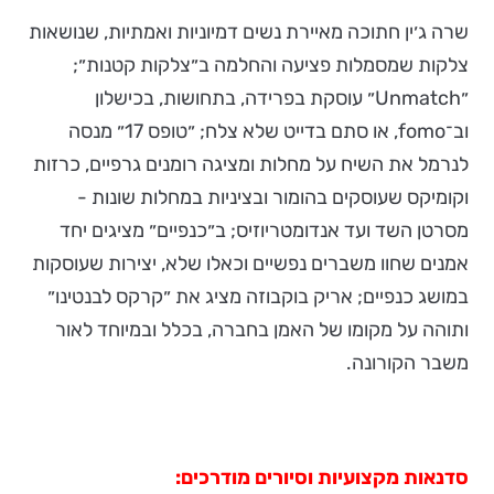
שרה ג׳ין חתוכה מאיירת נשים דמיוניות ואמתיות, שנושאות
צלקות שמסמלות פציעה והחלמה ב״צלקות קטנות״;
״Unmatch״ עוסקת בפרידה, בתחושות, בכישלון
וב־fomo, או סתם בדייט שלא צלח; ״טופס 17״ מנסה
לנרמל את השיח על מחלות ומציגה רומנים גרפיים, כרזות
וקומיקס שעוסקים בהומור ובציניות במחלות שונות -
מסרטן השד ועד אנדומטריוזיס; ב״כנפיים״ מציגים יחד
אמנים שחוו משברים נפשיים וכאלו שלא, יצירות שעוסקות
במושג כנפיים; אריק בוקבוזה מציג את ״קרקס לבנטינו״
ותוהה על מקומו של האמן בחברה, בכלל ובמיוחד לאור
משבר הקורונה.
סדנאות מקצועיות וסיורים מודרכים: