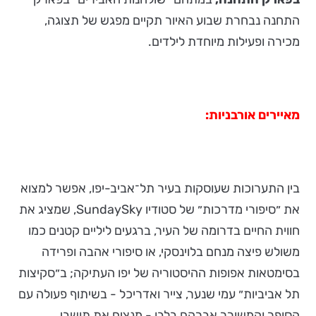
התחנה נבחרת שבוע האיור תקיים מפגש של תצוגה,
מכירה ופעילות מיוחדת לילדים.
מאיירים אורבניות:
בין התערוכות שעוסקות בעיר תל־אביב-יפו, אפשר למצוא
את ״סיפורי מדרכות״ של סטודיו SundaySky, שמציג את
חווית החיים בדרומה של העיר, ברגעים ליליים קטנים כמו
משולש פיצה מנחם בלוינסקי, או סיפורי אהבה ופרידה
בסימטאות אפופות ההיסטוריה של יפו העתיקה; ב״סקיצות
תל אביביות״ עמי שנער, צייר ואדריכל - בשיתוף פעולה עם
הסופר והמשורר אברהם בלבן - מנציח את תושבי