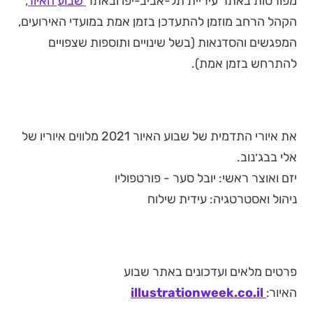
מפורטות באתר עיריית תל-אביב-יפו ובאתר
שבוע האיור
,
הקהל הרחב מוזמן להתעדכן בזמן אמת במועדי האירועים,
המפגשים והסדנאות (בשל שינויים ותוספות שצפויים
להתרחש בזמן אמת).
את איורי התדמית של שבוע האיור 2021 מלווים איוריו של
אלי בבג׳נוב.
יזם ואוצר ראשי: יובל סער - פורטפוליו
ניהול ואסטרטגיה: עידית שילוח
פרטים מלאים ועדכונים באתר שבוע
האיור:
illustrationweek.co.il