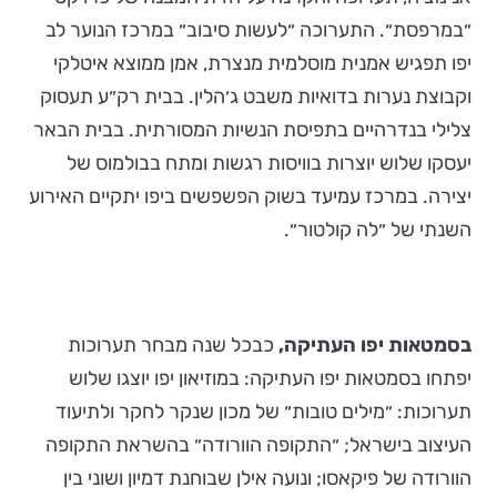
״במרפסת״. התערוכה ״לעשות סיבוב״ במרכז הנוער לב
יפו תפגיש אמנית מוסלמית מנצרת, אמן ממוצא איטלקי
וקבוצת נערות בדואיות משבט ג׳הלין. בבית רק״ע תעסוק
צלילי בנדרהיים בתפיסת הנשיות המסורתית. בבית הבאר
יעסקו שלוש יוצרות בוויסות רגשות ומתח בבולמוס של
יצירה. במרכז עמיעד בשוק הפשפשים ביפו יתקיים האירוע
השנתי של ״לה קולטור״.
בסמטאות יפו העתיקה,
כבכל שנה מבחר תערוכות
יפתחו בסמטאות יפו העתיקה: במוזיאון יפו יוצגו שלוש
תערוכות: ״מילים טובות״ של מכון שנקר לחקר ולתיעוד
העיצוב בישראל; ״התקופה הוורודה״ בהשראת התקופה
הוורודה של פיקאסו; ונועה אילן שבוחנת דמיון ושוני בין