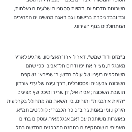
השכונות הדרומיות, דמויות ססגוניות שלעיתים נאלמות,
ובד ובבד ניכרת ברישומיו גם דאגה מהשינויים המהירים
המתחוללים בנוף העירוני.
ב״מזגן ודוד שמש״, דאריל ארז־האצ׳יסון, שהגיע לארץ
מאנגליה, מצייר את יפו ודרום תל־אביב, כפי שהם
משתקפים בעיניו של עולה חדש; ב״שפירא״ נשקפת
השכונה צבעונית ופסטורלית, דרך עינה של עדי אורדון
תושבת השכונה; אביה איל, דן שריד ומיכל שץ מציגים
״הזיות אורבניות״ ותוהים, בין השאר, מה מתחולל בקרקעית
הירקון, ומי באמת גר ב״כיכר הלבנה״; קולקטיב תמ״א,
באוצרות משותפת עם זאב אנגלמאיר, עוסקים בחיים
האמיתיים שמתקיימים בתחנה המרכזית החדשה בתל