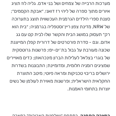
מערכות הרבייה של צמחים ושל בני אדם. גליה לוז תציג
איורים מתוך ספרה של ליהי רז דואני, ״אבקת הקסמים״;
סצנת ספרי הילדים הגרמנית העכשווית תוצג בתערוכה
של NRW, מדינת צפון ריין־וסטפליה בגרמניה; ״בית הוא
רק״ תעסוק במושג הבית והקשר שלו לבית קט עם גג
אדום. וגם - סדרת פורטרטים של דרורית קפלן המייצגת
שכונה מעורבת על גבול בת־ים-יפו; פרשנות גרוטסקית
של בוגרי בצלאל לעלילות הברון מינכהאוזן; כדים מאויירים
שמציגים רומניה חלומית, ומדומיינת; התבוננות בשדרות
ירושלים בריבוי טכניקות ומראה פיוטי; מיטב התוצרת
החקלאית הישראלית; ופרשנות מאוירת לעולמן של נשים
יוצרות בתחומי האמנות.
בפארק התחנה,
במתחם ״שולחנות האבירים״ בפארק