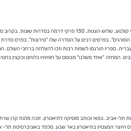
בני ברבש סופר, מחזאי ותסריטאי. חמישה רומנים. עשרה סרטי קולנוע. ש
הסורגים". בפרסים רבים על הסדרה שלו "טירונות". בפרס סדרת 
ית. ספריו תורגמו לשפות רבות וזכו להצלחה ברחבי העולם. הסר
 המחזה "אחד משלנו" מבוסס על חוויותיו כלוחם וכקצין בחטיבת
טת תל-אביב. במאי וכותב מוסיקה לתיאטרון. זוכה מלגת קרן שרת ו
היוצר המצטיין בתיאטרון באר שבע. מלמד באוניברסיטת תל- אבי