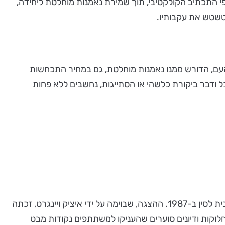
י התכתיב הקולקטיבי, תוך שמירת נאמנות מוחלטת ליחידה,
טשטש את עקבותיו.
-העם, הדורש ממנו נאמנות מוחלטת, גם במחיר התכחשות
ל ודבר ביקורת כלשהי או הסתייגות, נחשבים ללא פחות
"במובנים רבים המחזה "אחד משלנו" הוא סיפור שאיננו נגמר. הוא נכתב בהשראת השירות הצבאי שלי בשטחים ועלה על במת בית לסין ב-1987. ההצגה, שבוימה על ידי איציק ויינגרט, זכתה
חלוקות ודיונים סוערים שהעניקו למשתתפים נקודות מבט