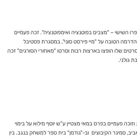
לוש הצגות. 130 פרקי דרמה בסדרות שונות. בקרוב ספרו השישי – "מצבים בפוטנציה ואימפוטנציה". זכה פעמיים
הדרמה הטובה על "מיי פירסט סוני", במסגרת פסטיבל
טים שלו הופצו בארצות רבות וסרטו "מאחורי הסורגים" זכה
 גולני.
זוכה פעמיים בפרס במאי מצטיין ע”ש יוסף מילוא על בימוי
ב, סמינר הקיבוצים וב-"גודמן" בית ספר למשחק בנגב. בין