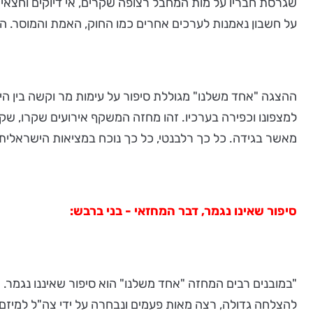
שגרסת חבריו על מות המחבל רצופה שקרים, אי דיוקים וחצאי
על חשבון נאמנות לערכים אחרים כמו החוק, האמת והמוסר. ה
ההצגה "אחד משלנו" מגוללת סיפור על עימות מר וקשה בין ה
למצפונו וכפירה בערכיו. זהו מחזה המשקף אירועים שקרו, שק
מאשר בגידה. כל כך רלבנטי, כל כך נוכח במציאות הישראלית, 
סיפור שאינו נגמר, דבר המחזאי - בני ברבש:
להצלחה גדולה, רצה מאות פעמים ונבחרה על ידי צה"ל למיזם "