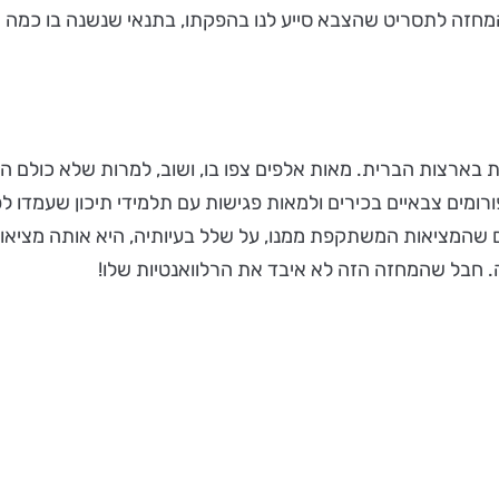
לות צה"ל בשטחים. ב-1989, עיבדתי את המחזה לתסריט שהצבא סייע לנו בהפקתו, בתנ
רצות הברית. מאות אלפים צפו בו, ושוב, למרות שלא כולם הסכי
ת. אני הוזמנתי עם הסרט לבה"ד 1, לפו"מ, לפורומים צבאיים בכירים ולמאות פגישות עם תל
ם שהמציאות המשתקפת ממנו, על שלל בעיותיה, היא אותה מציאו
 חבל שהמחזה הזה לא איבד את הרלוואנטיות שלו!