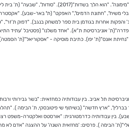
עבודותיו: "אלקטרה", "כבוד אבוד", "הדוד וניה" (ת' הקאמרי). "מי
חבלי משיח", "חתונת הדמים"," האפקט" (ת
'
באר-שבע). "אקסטרה לאר
ג' והפקות אחרות בגודמן בית ספר למשחק בנגב). "דפוק ת'זר", "ט
 פדרה"(ת' אוניברסיטת ת"א). "אחד משלנו" (פסטיבל 'עתיד התיאט
וניברסיטת תל אביב. בין עבודותיה כמחזאית: "בשר גבירותי ורבו
 בברלין", "ארץ חדשה" (בשיתוף שי פיטובסקי, ת' הבימה ). "תהלה
ר שבע). בין עבודותיה כדרמטורגית: "אורסטס ואלקטרה-משפט רצח" 
 ). פרסים: 'מחזאית השנה' על ההצגה "אדם לא מת סתם" 2013, פרס רוזנבלום למחז