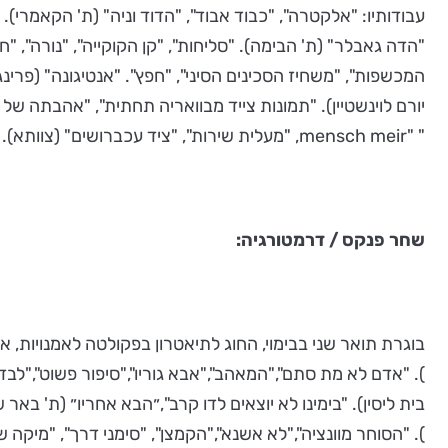
"הדה גאבלר" (ת' הבימה). "סליחות", "קן הקוקייה", "נורה", "
המכשפות", "משחיז הסכינים הסיני", "חפץ". "אנטיגונה" (פרינ
יורם לוינשטיין). "תמונות צייד מבוואריה תחתית", "אהבתה של
" "mensch meir, "מעלית שירות", "ציד עכברושים" (צוותא). "נחיתת אונס"(ת' יפו). כתיבת מוסיקה - "אסקוריאל"(ת' הסמטה).
שחר פנקס
/
דרמטורגיה:
בוגרת תואר שני בבימוי, החוג לתיאטרון בפקולטה לאמנויות, א
). "אדם לא מת סתם","המאהב","אבא גוריו","סיפור פשוט","לבד
בית ליסין). "בימינו לא יוצאים לדו קרב",״הבא אחריו״ (ת' בא
). "הסוחר מוונציה","לא אשנא","הקמצן", "סימני דרך", "מיקה שלי"(ת' הבימה