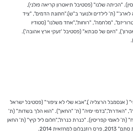
מונה". "הוא הלך בשדות"(2017). "סודות", "שבעה" (ת' בית ליסין). "הכיתה שלנו" (פסטיבל תיאטרון קריאה פולני),
ג'" (ת' לילדים ולנוער ב"ש)."חתונת הדמים", "ציד
רוריזם", "מלחמה", "רוחות","אחד משלנו" (סטודיו
רון'), "היום של סבתא" (פסטיבל 'זעקי ארץ אהובה').
תי" ( אנסמבל הרצליה ),"אבא שלי לא ציפור" (פסטיבל ישראל
", "האדרת","בדמי ימיה" (ת' "החאן"). "הוא הלך בשדות" (ת'
(ת' לאומי קפריסין). "כנרת כנרת","חלום ליל קיץ" (ת' החאן
אית 2014.