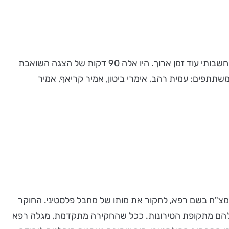
לאחר שצפיתי בהצגה "אחד משלנו", נותרתי ישובה על הכסא כמי שמתקשה להיפרד מהחוויה, כשההתרשמות הזו ליוותה את מחשבותי עוד זמן ארוך. היו אלה 90 דקות של הצגה השואבת
שתתפים: עמית רהב, אימרי ביטון, אמיר קריאף, אמיר
 מגיע חוקר מצ"ח בשם רפא, לחקור את מותו של מחבל פלסטיני. החוקר
שלהם מתקופת הטירונות. ככל שהחקירה מתקדמת, מגלה רפא