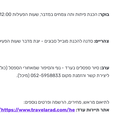
בוקר:
הכנת פיתות ותה צמחים במדבר, שעות הפעילות 10:30-12:00, ליצירת קשר והזמנת מקום - 052-5958833 (מיכל).
צהריים:
סדנה להכנת מובייל סבונים - יונת מדבר שעות הפעילות 13:00-15:00 ליצירת קשר והזמנת מקום 052-5307616 (
ערב:
סיור ספסלים בערד - נוף והסיפור שמאחורי הספסל (כולל הספסל 
ליצירת קשר והזמנת מקום 052-5958833 (מיכל).
לתיאום מראש, מחירים, הרשמה ופרטים נוספים:
אתר תיירות ערד:
https://www.travelarad.com/he/