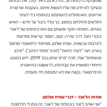
שמעניקה לו כוחות על. נתי לא מבין איך קיבל את הכוחות
ובעיקר לא יודע מה עליו לעשות איתם. בעקבות שרשרת
אירועים, הוא מחליט להשתמש בכוחותיו כדי לעזור
לחלשים ולהילחם בפשע. כך נולד גיבור על חדש - האיש
באדום. המחזה חוקר ומשחק עם הארכיטיפים של ז'אנר
גיבורי העל, דרך שירה, קצב, הומור, קריצות ומודעות
לתרבות עכשווית. עמית אולמן, ממייסדי ה'פואטרי סלאם'
בארץ, יוצר "העיר הזאת" (זוכת 'קיפוד הזהב'), "תיכון
מגשימים" ועוד, זוכה 'פרס יצחק נבון' 2019, ידוע בסגנון
הייחודי המאפיין את עבודותיו, לראשונה בתיאטרון
הרפרטוארי. נקווה שזו לא התנסות חד-פעמית.
אודות הז'אנר - דברי עמית אולמן:
"אני אוהב ליצור בגבולות של ז'אנר. זה נותן לי הזדמנות