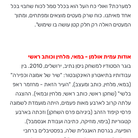
למערכת? ואולי כח העל הוא בכלל סמל לכוח שחבוי בכל
אחד מאיתנו. כוח שרק מעטים מוצאים ומפתחים, ומתוך
המעטים האלה רק חלק קטן עושה בו שימוש".
אודות עמית אולמן - במאי, מלחין וכותב ראשי
בוגר הסטודיו למשחק ניסן נתיב, ירושלים, 2010. בין
עבודותיו בתיאטרון האינקובטור:
"שיר של אמונה וכפירה"
(במאי, מלחין, כותב ומעצב), "העיר הזאת - מחזמר ראפ
בלשי" (שחקן ראשי, כותב ראשי, מלחין ובמאי). ההצגה
עלתה קרוב לארבע מאות פעמים, היתה מועמדת לשמונה
פרסי קיפוד הזהב (ביניהם פרס השחקן) וזכתה בארבע
קטגוריות (בימוי, מוזיקה, כתיבה ועבודת אנסמבל).
הופיעה, בגרסת האנגלית שלה, בפסטיבלים ברחבי