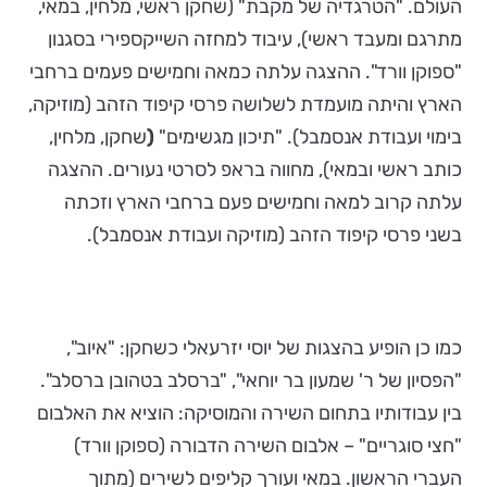
העולם. "הטרגדיה של מקבת" (שחקן ראשי, מלחין, במאי,
מתרגם ומעבד ראשי), עיבוד למחזה השייקספירי בסגנון
"ספוקן וורד". ההצגה עלתה כמאה וחמישים פעמים ברחבי
הארץ והיתה מועמדת לשלושה פרסי קיפוד הזהב (מוזיקה,
בימוי ועבודת אנסמבל). "תיכון מגשימים"
(
שחקן, מלחין,
כותב ראשי ובמאי), מחווה בראפ לסרטי נעורים. ההצגה
עלתה קרוב למאה וחמישים פעם ברחבי הארץ וזכתה
בשני פרסי קיפוד הזהב (מוזיקה ועבודת אנסמבל).
כמו כן הופיע בהצגות של יוסי יזרעאלי כשחקן: "איוב",
"הפסיון של ר' שמעון בר יוחאי", "ברסלב בטהובן ברסלב".
בין עבודותיו בתחום השירה והמוסיקה: הוציא את האלבום
"חצי סוגריים" – אלבום השירה הדבורה (ספוקן וורד)
העברי הראשון. במאי ועורך קליפים לשירים (מתוך