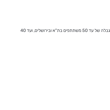
הבנק אישר התקהלות מצומצמת של משתתפים, ובהתאם - מועדוני ת"א, ירושלים וחיפה והצפון, יפתחו להגעת גמלאים, תחת מגבלה של עד 50 משתתפים בת"א ובירושלים, ועד 40