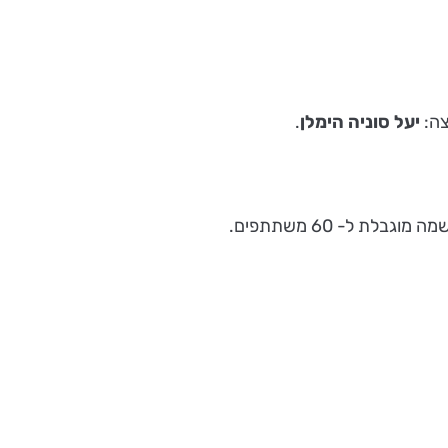
צה:
יעל סוניה הימלן
.
גבלת ל- 60 משתתפים.