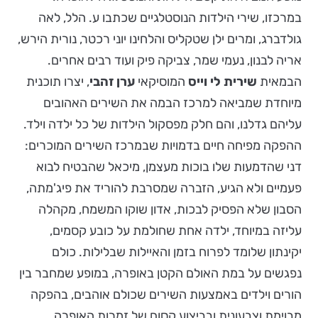
במרכזו, שירי הילדות הנוסטלגיים שכתבו ע. הלל, לאה
גולדברג, ומרים ילן שטקליס והלחינו יוני רכטר, נורית הירש,
אריה לבנון, נעמי שמר, צביקה פיק ועוד רבים אחרים.
הבמאית
שירית לי וייס
המוסיקאי
ערן זהבי
, יצרו תוכנית
מיוחדת שמביאה למרכז הבמה את השירים האהובים
עליהם גדלנו, והם חלק מפסקול הילדות של כל ילדה וילד.
ההפקה מפיחה חיים בדמויות שבמרכז השירים המוכרים:
דני שהדמעות שלו בוכות מעצמן, מיכאל שהבטיח לבוא
פעמיים ולא הגיע, הזברה שמסרבת להוריד את פיג'מתה,
הסבון שלא הפסיק לבכות, אדון שוקו המשמח, מקהלה
עליזה במיוחד, ילדה אחת שחולמת על כובע קסמים,
יקינתון שלומד לפרוח בזמן והאיילות שבלילות. כולם
נפגשים על במת האולם הקטן באופרה, במופע שמחבר בין
הורים וילדים באמצעות השירים שכולם אוהבים, בהפקה
מבוימת וצבעונית ובביצוע קסום של זמרות האופרה