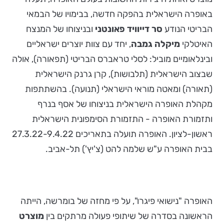
באופרה הישראלית בהפקה חדשה, בבימויו של הבמאי
הבריטי הנודע
סר דייוויד פאונטני
ובניצוחו של המנצח
האיטלקי
מיקלה גמבה
, יחד עם צוות יוצרים ישראליים
ובינלאומיים מוביל: לסלי טראברס הבריטי (תפאורה), אולה
שבצוב הישראלית (תלבושות), קרן גרנק הישראלית
(תאורה) ומאטה מוראי הישראלי (תנועה). בהשתתפות
מקהלת האופרה הישראלית בניצוחו של אסף בנרף
ותזמורת האופרה - התזמורת הסימפונית הישראלית
ראשון-לציון. האופרה תועלה בתאריכים 27.3.22-9.4.22
בבית האופרה ע"ש שלמה להט (צ'יץ') תל-אביב.
האופרה "נישואי פיגרו", על פי מחזה של בומרשה, הייתה
הראשונה בסדרה של שיתופי פעולה מרתקים בין
מוצרט