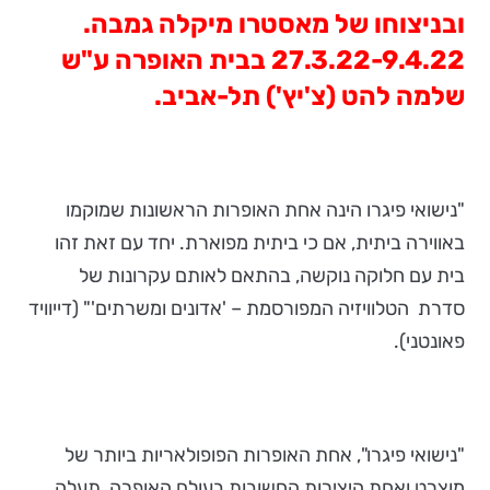
ובניצוחו של מאסטרו מיקלה גמבה.
27.3.22-9.4.22 בבית האופרה ע"ש
שלמה להט (צ'יץ') תל-אביב.
"נישואי פיגרו הינה אחת האופרות הראשונות שמוקמו
באווירה ביתית, אם כי ביתית מפוארת. יחד עם זאת זהו
בית עם חלוקה נוקשה, בהתאם לאותם עקרונות של
סדרת הטלוויזיה המפורסמת – 'אדונים ומשרתים'" (דייוויד
פאונטני).
"נישואי פיגרו", אחת האופרות הפופולאריות ביותר של
מוצרט ואחת היצירות החשובות בעולם האופרה, תעלה