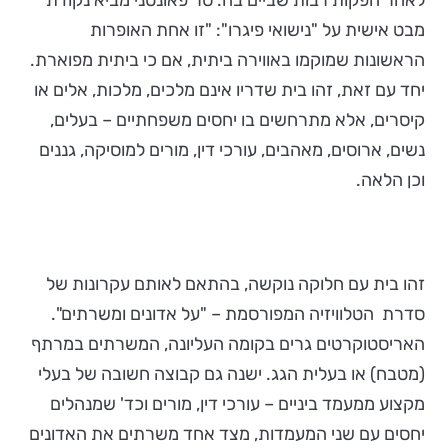
לאחר הפקות רבות שביים בה. סר פאונטני מביא נקודת
מבט אישית על "נישואי פיגרו": "זו אחת האופרות
הראשונות שמוקמו באווירה ביתית, אם כי ביתית מפוארת.
יחד עם זאת, זהו בית שדריו אינם מלכים, מלכות, אלים או
קיסרים, אלא מתרחשים בו יחסים משפחתיים – בעלים,
נשים, ארוסים, מאהבים, עורכי דין, מורים למוסיקה, גננים
וכן הלאה.
זהו בית עם חלוקה נוקשה, בהתאם לאותם עקרונות של
סדרת הטלוויזיה המפורסמת – "על אדונים ומשרתים".
האריסטוקרטים גרים בקומה העליונה, המשרתים במרתף
(מטבח) או בעלית הגג. ישנה גם קבוצה חשובה של בעלי
מקצוע ממעמד ביניים – עורכי דין, מורים וכד' שמנהלים
יחסים עם שני המעמדות, מצד אחד משרתים את האדונים