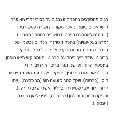
רבים מהסולנים בהפקה זו נמנים על בכירי זמרי האופרה
הישראליים כיום: דניאלה סקורקה ושירה פטשורניק
(שזכתה לאחרונה בפרסים חשובים במספר תחרויות
זמרה בינלאומיות) בתפקיד סוזנה; אלה וסילביצקי וטל
ברגמן בתפקיד הרוזנת; ענת צ'רני וטל גנור בתפקיד
כרובינו; עודד רייך ביחד עם הבריטון האמריקאי תיאו הופמן
בתפקיד הרוזן; וכן שני זמרי בריטון אורחים, קודי
קווטלבאום ורוס רמבוגין בתפקיד פיגרו. עוד משתתפים יורי
קיסין (ברטולו), שקד סטרול ונועה הופ (מרצ'לינה), איתן
דרורי ורון זילברשטיין (דון בזיליו), אשרי שגב (קורציו),
ורוניקה ברוק ותום כהן (ברברינה) ופניני לאון גרובנר
(אנטוניו).