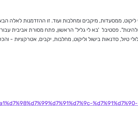
ליקוט, ממסעדות, מיקבים ומחלבות ועוד. זו ההזדמנות לאלה הבא
ציר כביש 85. בואו לגלות, לטעום ולהינות". פסטיבל 'בא לי גליל' הראשון, פתח מסו
ולי טיול, סדנאות בישול וליקוט, מחלבות, יקבים, אטרקציות - והכל
a4%d7%a1%d7%98%d7%99%d7%91%d7%9c-%d7%91%d7%