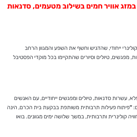
מזג אוויר חמים בשילוב מטעמים, סדנאות
לינרי ייחודי, שהדגיש וחשף את השפע והמגוון הרחב
 מפגשים, טיולים וסיורים שהתקיימו בכל מוקדי הפסטיבל
ע הקרוב (31.3 – 2.4), ייהנו באי הפסטיבל ממזג אוויר נפלא, עשרות סדנאות, טיולים ומפגשים ייחודיים, עם האנשים
:
"
פיתוח פעילות תרבותית משותפת בבקעת בית הכרם, הינה
יה קולינרית ותרבותית, במשך שלושה ימים מגוונים. בואו